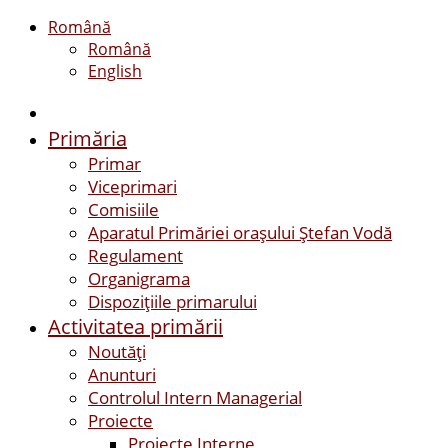
Română
Română
English
Primăria
Primar
Viceprimari
Comisiile
Aparatul Primăriei orașului Ștefan Vodă
Regulament
Organigrama
Dispozițiile primarului
Activitatea primării
Noutăți
Anunturi
Controlul Intern Managerial
Proiecte
Proiecte Interne