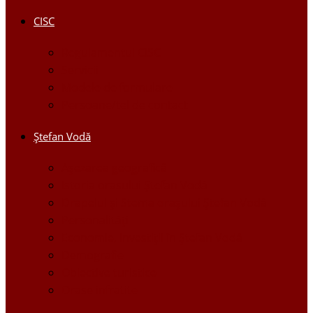
CISC
Regulamentul CISC
Servicii
Modele de formulare
Persoane/tel de contact
Ştefan Vodă
Așezarea geografică
Istoria orasului Ştefan Vodă
Drapelul şi Stema oraşului Ştefan Vodă
Personalităţi
Economie, Investiţii în Ştefan Vodă
Demografie
Obiective turistice
Orase infratite