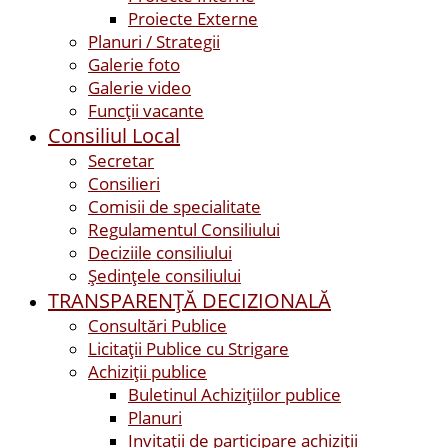
Proiecte Externe
Planuri / Strategii
Galerie foto
Galerie video
Funcții vacante
Consiliul Local
Secretar
Consilieri
Comisii de specialitate
Regulamentul Consiliului
Deciziile consiliului
Ședințele consiliului
TRANSPARENȚĂ DECIZIONALĂ
Consultări Publice
Licitații Publice cu Strigare
Achiziţii publice
Buletinul Achizițiilor publice
Planuri
Invitaţii de participare achiziții