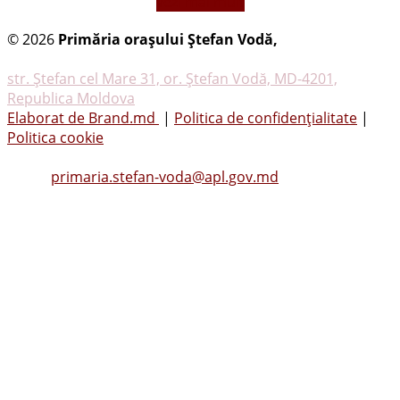
vezi mai mult
© 2026
Primăria oraşului Ştefan Vodă,
Toate
drepturile rezervate
str. Ştefan cel Mare 31, or. Ştefan Vodă, MD-4201,
Republica Moldova
Elaborat de Brand.md
|
Politica de confidențialitate
|
Politica cookie
Tel.
(0242) 23053
, Fax: (0242) 22396
Email:
primaria.stefan-voda@apl.gov.md