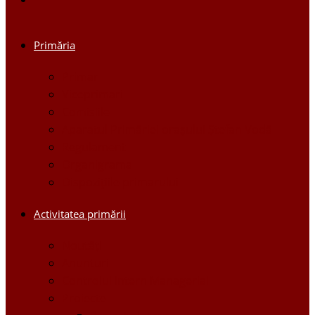
Primăria
Primar
Viceprimari
Comisiile
Aparatul Primăriei orașului Ștefan Vodă
Regulament
Organigrama
Dispozițiile primarului
Activitatea primării
Noutăți
Anunturi
Controlul Intern Managerial
Proiecte