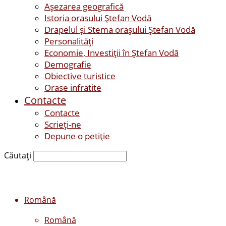
Așezarea geografică
Istoria orasului Ştefan Vodă
Drapelul şi Stema oraşului Ştefan Vodă
Personalităţi
Economie, Investiţii în Ştefan Vodă
Demografie
Obiective turistice
Orase infratite
Contacte
Contacte
Scrieți-ne
Depune o petiție
Căutați
Română
Română