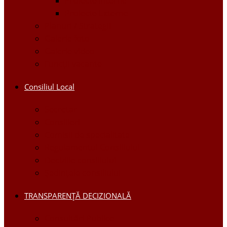
Proiecte Interne
Proiecte Externe
Planuri / Strategii
Galerie foto
Galerie video
Funcții vacante
Consiliul Local
Secretar
Consilieri
Comisii de specialitate
Regulamentul Consiliului
Deciziile consiliului
Ședințele consiliului
TRANSPARENȚĂ DECIZIONALĂ
Consultări Publice