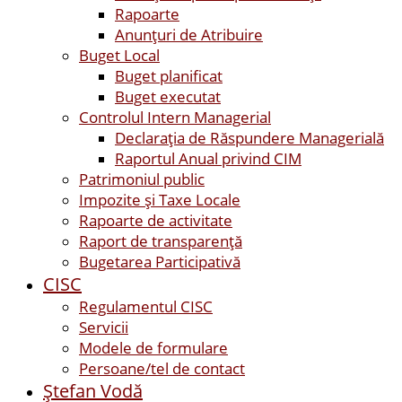
Rapoarte
Anunțuri de Atribuire
Buget Local
Buget planificat
Buget executat
Controlul Intern Managerial
Declarația de Răspundere Managerială
Raportul Anual privind CIM
Patrimoniul public
Impozite și Taxe Locale
Rapoarte de activitate
Raport de transparenţă
Bugetarea Participativă
CISC
Regulamentul CISC
Servicii
Modele de formulare
Persoane/tel de contact
Ştefan Vodă