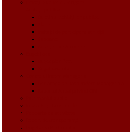
Licitații Publice cu Strigare
Achiziţii publice
Buletinul Achizițiilor publice
Planuri
Invitaţii de participare achiziții
Rapoarte
Anunțuri de Atribuire
Buget Local
Buget planificat
Buget executat
Controlul Intern Managerial
Declarația de Răspundere Managerială
Raportul Anual privind CIM
Patrimoniul public
Impozite și Taxe Locale
Rapoarte de activitate
Raport de transparenţă
Bugetarea Participativă