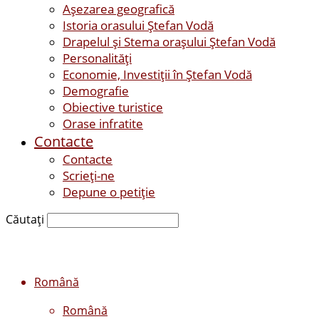
Așezarea geografică
Istoria orasului Ştefan Vodă
Drapelul şi Stema oraşului Ştefan Vodă
Personalităţi
Economie, Investiţii în Ştefan Vodă
Demografie
Obiective turistice
Orase infratite
Contacte
Contacte
Scrieți-ne
Depune o petiție
Căutați
Română
Română