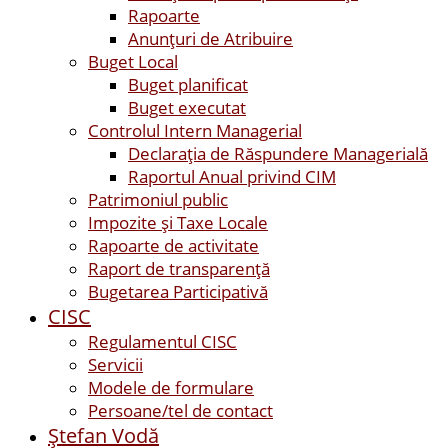
Rapoarte
Anunțuri de Atribuire
Buget Local
Buget planificat
Buget executat
Controlul Intern Managerial
Declarația de Răspundere Managerială
Raportul Anual privind CIM
Patrimoniul public
Impozite și Taxe Locale
Rapoarte de activitate
Raport de transparenţă
Bugetarea Participativă
CISC
Regulamentul CISC
Servicii
Modele de formulare
Persoane/tel de contact
Ştefan Vodă