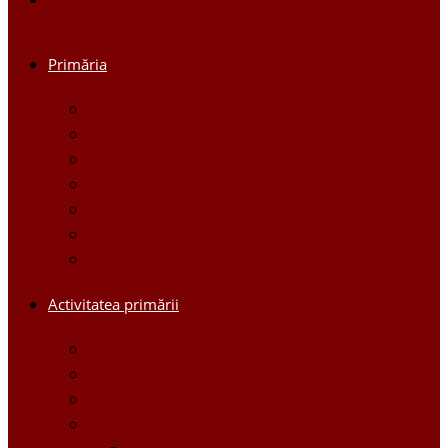
Primăria
Primar
Viceprimari
Comisiile
Aparatul Primăriei orașului Ștefan Vodă
Regulament
Organigrama
Dispozițiile primarului
Activitatea primării
Noutăți
Anunturi
Controlul Intern Managerial
Proiecte