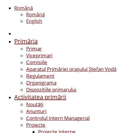
Română
Română
English
Primăria
Primar
Viceprimari
Comisiile
Aparatul Primăriei orașului Ștefan Vodă
Regulament
Organigrama
Dispozițiile primarului
Activitatea primării
Noutăți
Anunturi
Controlul Intern Managerial
Proiecte
Proiecte Interne