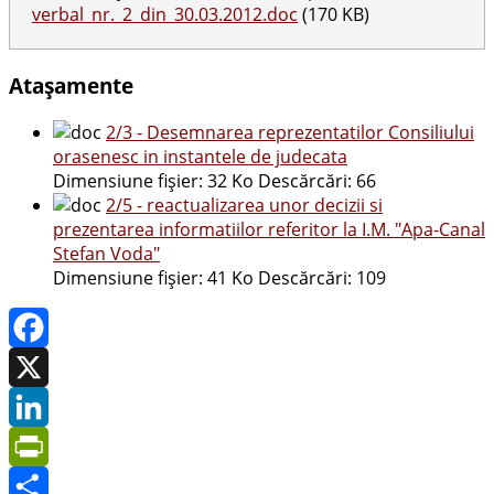
verbal_nr._2_din_30.03.2012.doc
(170 KB)
Atașamente
2/3 - Desemnarea reprezentatilor Consiliului
orasenesc in instantele de judecata
Dimensiune fișier:
32 Ko
Descărcări:
66
2/5 - reactualizarea unor decizii si
prezentarea informatiilor referitor la I.M. "Apa-Canal
Stefan Voda"
Dimensiune fișier:
41 Ko
Descărcări:
109
Facebook
X
LinkedIn
PrintFriendly