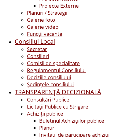
Proiecte Externe
Planuri / Strategii
Galerie foto
Galerie video
Funcții vacante
Consiliul Local
Secretar
Consilieri
Comisii de specialitate
Regulamentul Consiliului
Deciziile consiliului
Ședințele consiliului
TRANSPARENȚĂ DECIZIONALĂ
Consultări Publice
Licitații Publice cu Strigare
Achiziţii publice
Buletinul Achizițiilor publice
Planuri
Invitaţii de participare achiziții