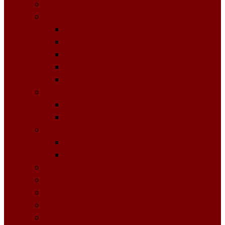
Licitații Publice cu Strigare
Achiziţii publice
Buletinul Achizițiilor publice
Planuri
Invitaţii de participare achiziții
Rapoarte
Anunțuri de Atribuire
Buget Local
Buget planificat
Buget executat
Controlul Intern Managerial
Declarația de Răspundere Managerială
Raportul Anual privind CIM
Patrimoniul public
Impozite și Taxe Locale
Rapoarte de activitate
Raport de transparenţă
Bugetarea Participativă