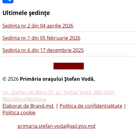
Share
Ultimele ședințe
Şedinţa nr.2 din 04 aprilie 2026
Şedinţa nr.1 din 05 februarie 2026
Şedinţa nr.6 din 17 decembrie 2025
vezi mai mult
© 2026
Primăria oraşului Ştefan Vodă,
Toate
drepturile rezervate
str. Ştefan cel Mare 31, or. Ştefan Vodă, MD-4201,
Republica Moldova
Elaborat de Brand.md
|
Politica de confidențialitate
|
Politica cookie
Tel.
(0242) 23053
, Fax: (0242) 22396
Email:
primaria.stefan-voda@apl.gov.md