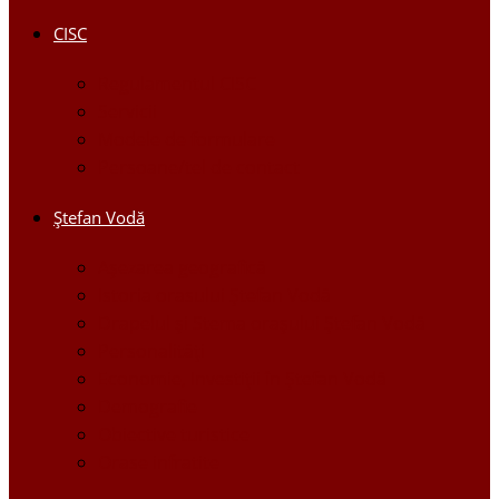
CISC
Regulamentul CISC
Servicii
Modele de formulare
Persoane/tel de contact
Ştefan Vodă
Așezarea geografică
Istoria orasului Ştefan Vodă
Drapelul şi Stema oraşului Ştefan Vodă
Personalităţi
Economie, Investiţii în Ştefan Vodă
Demografie
Obiective turistice
Orase infratite