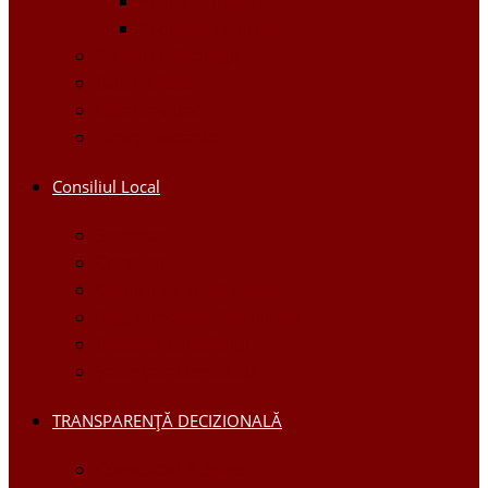
Proiecte Interne
Proiecte Externe
Planuri / Strategii
Galerie foto
Galerie video
Funcții vacante
Consiliul Local
Secretar
Consilieri
Comisii de specialitate
Regulamentul Consiliului
Deciziile consiliului
Ședințele consiliului
TRANSPARENȚĂ DECIZIONALĂ
Consultări Publice