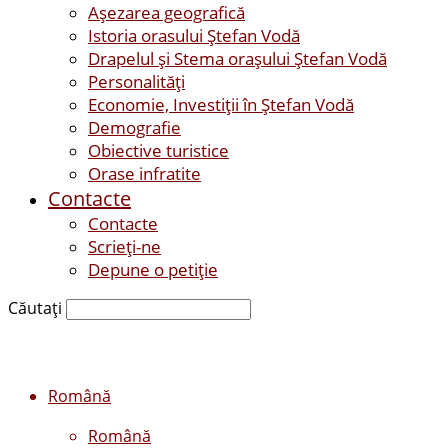
Așezarea geografică
Istoria orasului Ştefan Vodă
Drapelul şi Stema oraşului Ştefan Vodă
Personalităţi
Economie, Investiţii în Ştefan Vodă
Demografie
Obiective turistice
Orase infratite
Contacte
Contacte
Scrieți-ne
Depune o petiție
Căutați
Română
Română