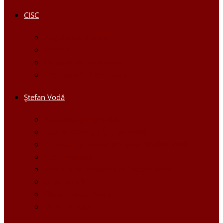
CISC
Regulamentul CISC
Servicii
Modele de formulare
Persoane/tel de contact
Ştefan Vodă
Așezarea geografică
Istoria orasului Ştefan Vodă
Drapelul şi Stema oraşului Ştefan Vodă
Personalităţi
Economie, Investiţii în Ştefan Vodă
Demografie
Obiective turistice
Orase infratite