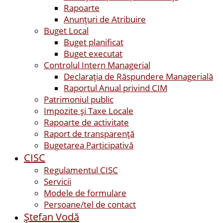
Rapoarte
Anunțuri de Atribuire
Buget Local
Buget planificat
Buget executat
Controlul Intern Managerial
Declarația de Răspundere Managerială
Raportul Anual privind CIM
Patrimoniul public
Impozite și Taxe Locale
Rapoarte de activitate
Raport de transparenţă
Bugetarea Participativă
CISC
Regulamentul CISC
Servicii
Modele de formulare
Persoane/tel de contact
Ştefan Vodă