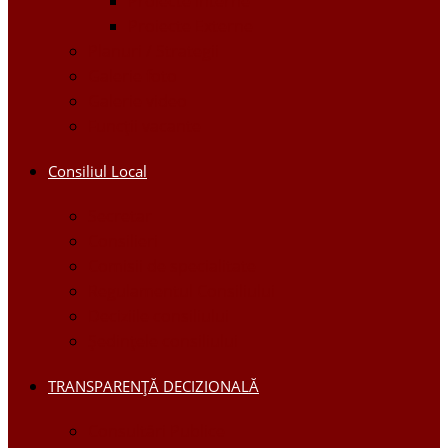
Proiecte Interne
Proiecte Externe
Planuri / Strategii
Galerie foto
Galerie video
Funcții vacante
Consiliul Local
Secretar
Consilieri
Comisii de specialitate
Regulamentul Consiliului
Deciziile consiliului
Ședințele consiliului
TRANSPARENȚĂ DECIZIONALĂ
Consultări Publice