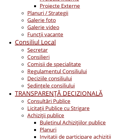
Proiecte Externe
Planuri / Strategii
Galerie foto
Galerie video
Funcții vacante
Consiliul Local
Secretar
Consilieri
Comisii de specialitate
Regulamentul Consiliului
Deciziile consiliului
Ședințele consiliului
TRANSPARENȚĂ DECIZIONALĂ
Consultări Publice
Licitații Publice cu Strigare
Achiziţii publice
Buletinul Achizițiilor publice
Planuri
Invitaţii de participare achiziții