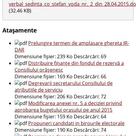
verbal_sedinta_co_stefan_voda_nr._2_din_28.04.2015.d
(32.46 KB)
Atașamente
Prelungire termen de amplasare ghereta IR-
DAR
Dimensiune fișier:
239 Ko
Descărcări:
69
Distribuire finanțe din fondul de rezervă a
Consiliului orășenesc
Dimensiune fișier:
169 Ko
Descărcări:
66
Degrevarii secretarului Consiliului de
atributiile de serviciu
Dimensiune fișier:
206 Ko
Descărcări:
72
Modificarea anexei nr. 5 a deciziei privind
aprobarea bugetului orasului pe anul 2015
Dimensiune fișier:
159 Ko
Descărcări:
64
Propuneri candidati in birourile electorale
Dimensiune fișier:
190 Ko
Descărcări:
74