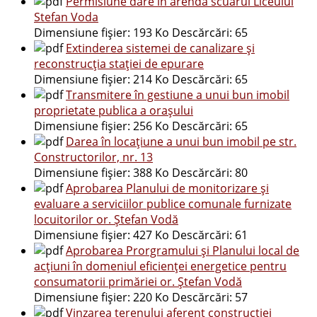
Permisiune dare in arenda scuarul Liceului
Stefan Voda
Dimensiune fișier:
193 Ko
Descărcări:
65
Extinderea sistemei de canalizare şi
reconstrucţia staţiei de epurare
Dimensiune fișier:
214 Ko
Descărcări:
65
Transmitere în gestiune a unui bun imobil
proprietate publica a oraşului
Dimensiune fișier:
256 Ko
Descărcări:
65
Darea în locaţiune a unui bun imobil pe str.
Constructorilor, nr. 13
Dimensiune fișier:
388 Ko
Descărcări:
80
Aprobarea Planului de monitorizare şi
evaluare a serviciilor publice comunale furnizate
locuitorilor or. Ştefan Vodă
Dimensiune fișier:
427 Ko
Descărcări:
61
Aprobarea Prorgramului şi Planului local de
acţiuni în domeniul eficienţei energetice pentru
consumatorii primăriei or. Ştefan Vodă
Dimensiune fișier:
220 Ko
Descărcări:
57
Vinzarea terenului aferent constructiei