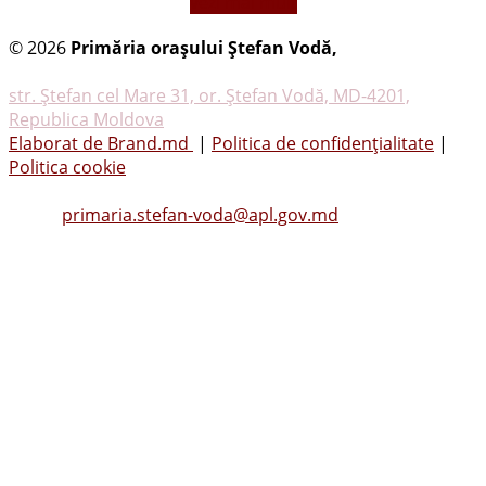
vezi mai mult
© 2026
Primăria oraşului Ştefan Vodă,
Toate
drepturile rezervate
str. Ştefan cel Mare 31, or. Ştefan Vodă, MD-4201,
Republica Moldova
Elaborat de Brand.md
|
Politica de confidențialitate
|
Politica cookie
Tel.
(0242) 23053
, Fax: (0242) 22396
Email:
primaria.stefan-voda@apl.gov.md