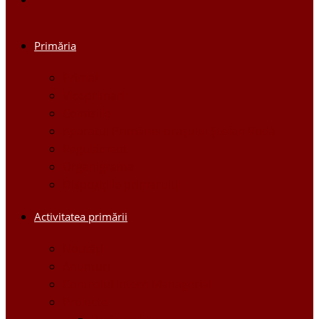
Primăria
Primar
Viceprimari
Comisiile
Aparatul Primăriei orașului Ștefan Vodă
Regulament
Organigrama
Dispozițiile primarului
Activitatea primării
Noutăți
Anunturi
Controlul Intern Managerial
Proiecte