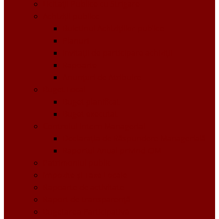
Licitații Publice cu Strigare
Achiziţii publice
Buletinul Achizițiilor publice
Planuri
Invitaţii de participare achiziții
Rapoarte
Anunțuri de Atribuire
Buget Local
Buget planificat
Buget executat
Controlul Intern Managerial
Declarația de Răspundere Managerială
Raportul Anual privind CIM
Patrimoniul public
Impozite și Taxe Locale
Rapoarte de activitate
Raport de transparenţă
Bugetarea Participativă