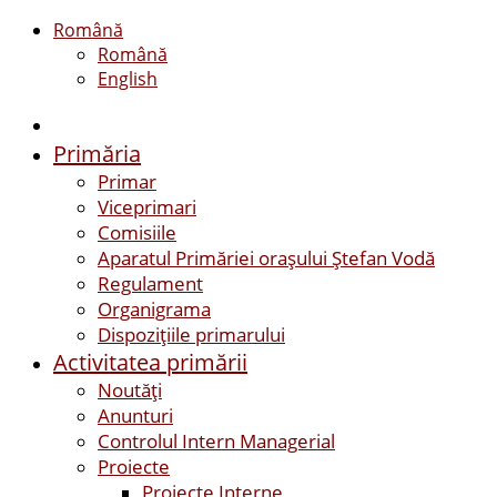
Română
Română
English
Primăria
Primar
Viceprimari
Comisiile
Aparatul Primăriei orașului Ștefan Vodă
Regulament
Organigrama
Dispozițiile primarului
Activitatea primării
Noutăți
Anunturi
Controlul Intern Managerial
Proiecte
Proiecte Interne