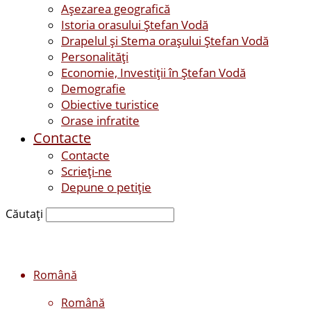
Așezarea geografică
Istoria orasului Ştefan Vodă
Drapelul şi Stema oraşului Ştefan Vodă
Personalităţi
Economie, Investiţii în Ştefan Vodă
Demografie
Obiective turistice
Orase infratite
Contacte
Contacte
Scrieți-ne
Depune o petiție
Căutați
Română
Română