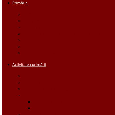
Primăria
Primar
Viceprimari
Comisiile
Aparatul Primăriei orașului Ștefan Vodă
Regulament
Organigrama
Dispozițiile primarului
Activitatea primării
Noutăți
Anunturi
Controlul Intern Managerial
Proiecte
Proiecte Interne
Proiecte Externe
Planuri / Strategii