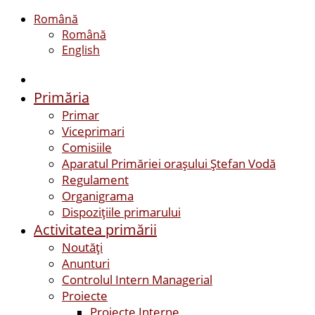
Română
Română
English
Primăria
Primar
Viceprimari
Comisiile
Aparatul Primăriei orașului Ștefan Vodă
Regulament
Organigrama
Dispozițiile primarului
Activitatea primării
Noutăți
Anunturi
Controlul Intern Managerial
Proiecte
Proiecte Interne