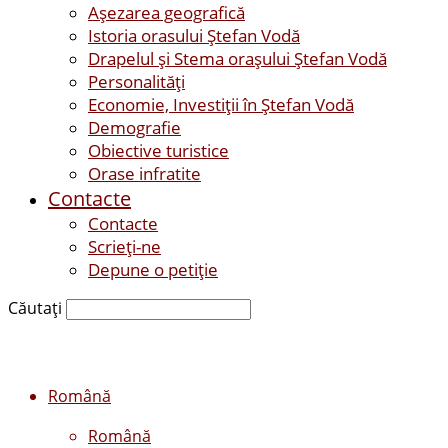
Așezarea geografică
Istoria orasului Ştefan Vodă
Drapelul şi Stema oraşului Ştefan Vodă
Personalităţi
Economie, Investiţii în Ştefan Vodă
Demografie
Obiective turistice
Orase infratite
Contacte
Contacte
Scrieți-ne
Depune o petiție
Căutați
Română
Română