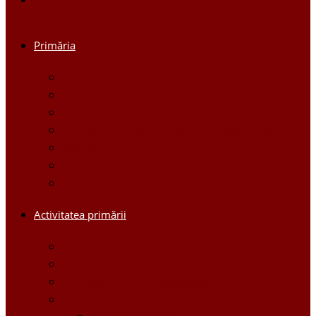
Primăria
Primar
Viceprimari
Comisiile
Aparatul Primăriei orașului Ștefan Vodă
Regulament
Organigrama
Dispozițiile primarului
Activitatea primării
Noutăți
Anunturi
Controlul Intern Managerial
Proiecte