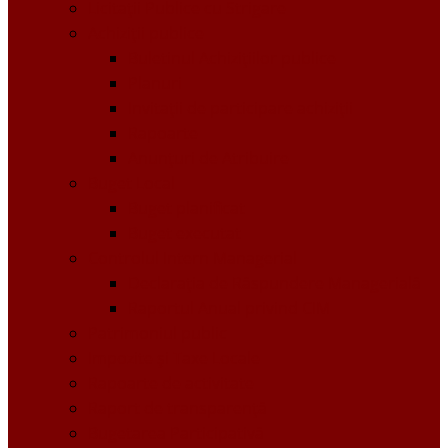
Licitații Publice cu Strigare
Achiziţii publice
Buletinul Achizițiilor publice
Planuri
Invitaţii de participare achiziții
Rapoarte
Anunțuri de Atribuire
Buget Local
Buget planificat
Buget executat
Controlul Intern Managerial
Declarația de Răspundere Managerială
Raportul Anual privind CIM
Patrimoniul public
Impozite și Taxe Locale
Rapoarte de activitate
Raport de transparenţă
Bugetarea Participativă