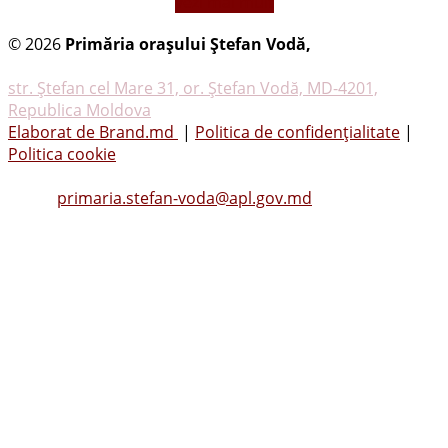
vezi mai mult
© 2026
Primăria oraşului Ştefan Vodă,
Toate
drepturile rezervate
str. Ştefan cel Mare 31, or. Ştefan Vodă, MD-4201,
Republica Moldova
Elaborat de Brand.md
|
Politica de confidențialitate
|
Politica cookie
Tel.
(0242) 23053
, Fax: (0242) 22396
Email:
primaria.stefan-voda@apl.gov.md