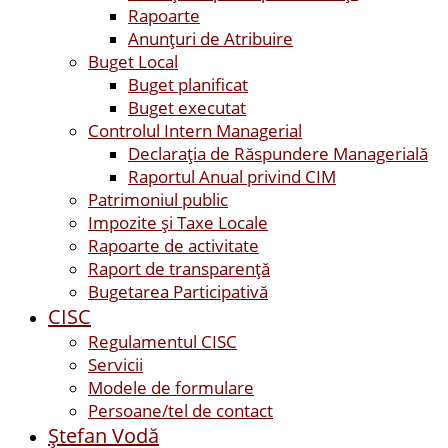
Rapoarte
Anunțuri de Atribuire
Buget Local
Buget planificat
Buget executat
Controlul Intern Managerial
Declarația de Răspundere Managerială
Raportul Anual privind CIM
Patrimoniul public
Impozite și Taxe Locale
Rapoarte de activitate
Raport de transparenţă
Bugetarea Participativă
CISC
Regulamentul CISC
Servicii
Modele de formulare
Persoane/tel de contact
Ştefan Vodă