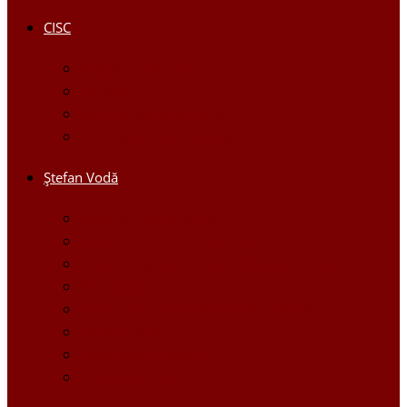
CISC
Regulamentul CISC
Servicii
Modele de formulare
Persoane/tel de contact
Ştefan Vodă
Așezarea geografică
Istoria orasului Ştefan Vodă
Drapelul şi Stema oraşului Ştefan Vodă
Personalităţi
Economie, Investiţii în Ştefan Vodă
Demografie
Obiective turistice
Orase infratite