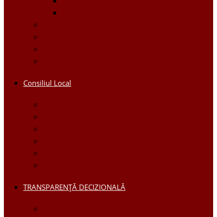
Proiecte Interne
Proiecte Externe
Planuri / Strategii
Galerie foto
Galerie video
Funcții vacante
Consiliul Local
Secretar
Consilieri
Comisii de specialitate
Regulamentul Consiliului
Deciziile consiliului
Ședințele consiliului
TRANSPARENȚĂ DECIZIONALĂ
Consultări Publice