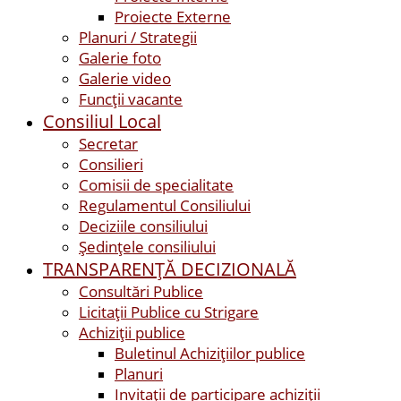
Proiecte Externe
Planuri / Strategii
Galerie foto
Galerie video
Funcții vacante
Consiliul Local
Secretar
Consilieri
Comisii de specialitate
Regulamentul Consiliului
Deciziile consiliului
Ședințele consiliului
TRANSPARENȚĂ DECIZIONALĂ
Consultări Publice
Licitații Publice cu Strigare
Achiziţii publice
Buletinul Achizițiilor publice
Planuri
Invitaţii de participare achiziții