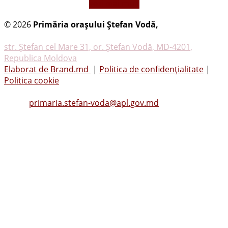
vezi mai mult
© 2026
Primăria oraşului Ştefan Vodă,
Toate
drepturile rezervate
str. Ştefan cel Mare 31, or. Ştefan Vodă, MD-4201,
Republica Moldova
Elaborat de Brand.md
|
Politica de confidențialitate
|
Politica cookie
Tel.
(0242) 23053
, Fax: (0242) 22396
Email:
primaria.stefan-voda@apl.gov.md