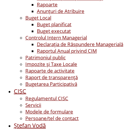
Rapoarte
Anunțuri de Atribuire
Buget Local
Buget planificat
Buget executat
Controlul Intern Managerial
Declarația de Răspundere Managerială
Raportul Anual privind CIM
Patrimoniul public
Impozite și Taxe Locale
Rapoarte de activitate
Raport de transparenţă
Bugetarea Participativă
CISC
Regulamentul CISC
Servicii
Modele de formulare
Persoane/tel de contact
Ştefan Vodă