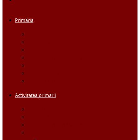
Primăria
Primar
Viceprimari
Comisiile
Aparatul Primăriei orașului Ștefan Vodă
Regulament
Organigrama
Dispozițiile primarului
Activitatea primării
Noutăți
Anunturi
Controlul Intern Managerial
Proiecte