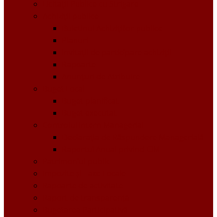
Licitații Publice cu Strigare
Achiziţii publice
Buletinul Achizițiilor publice
Planuri
Invitaţii de participare achiziții
Rapoarte
Anunțuri de Atribuire
Buget Local
Buget planificat
Buget executat
Controlul Intern Managerial
Declarația de Răspundere Managerială
Raportul Anual privind CIM
Patrimoniul public
Impozite și Taxe Locale
Rapoarte de activitate
Raport de transparenţă
Bugetarea Participativă