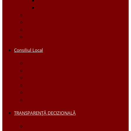
Proiecte Interne
Proiecte Externe
Planuri / Strategii
Galerie foto
Galerie video
Funcții vacante
Consiliul Local
Secretar
Consilieri
Comisii de specialitate
Regulamentul Consiliului
Deciziile consiliului
Ședințele consiliului
TRANSPARENȚĂ DECIZIONALĂ
Consultări Publice