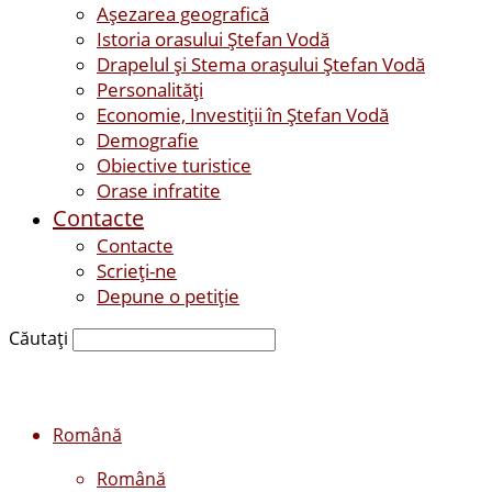
Așezarea geografică
Istoria orasului Ştefan Vodă
Drapelul şi Stema oraşului Ştefan Vodă
Personalităţi
Economie, Investiţii în Ştefan Vodă
Demografie
Obiective turistice
Orase infratite
Contacte
Contacte
Scrieți-ne
Depune o petiție
Căutați
Română
Română