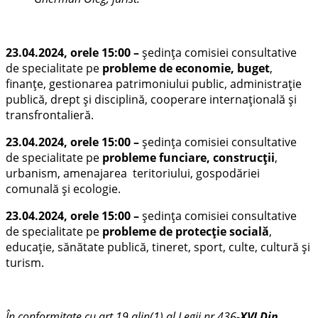
23.04.2024, orele 15:00
–
ședința comisiei consultative
de specialitate pe
probleme de economie, buget
,
finanțe, gestionarea patrimoniului public, administrație
publică, drept și disciplină, cooperare internațională și
transfrontalieră.
23.04.2024, orele 15:00
–
ședința comisiei consultative
de specialitate pe
probleme funciare, construcții
,
urbanism, amenajarea teritoriului, gospodăriei
comunală și ecologie.
23.04.2024, orele 15:00
–
ședința comisiei consultative
de specialitate pe
probleme de protecție socială
,
educație, sănătate publică, tineret, sport, culte, cultură și
turism.
În conformitate cu art.19 alin(1) al Legii nr.436-
XVI Din