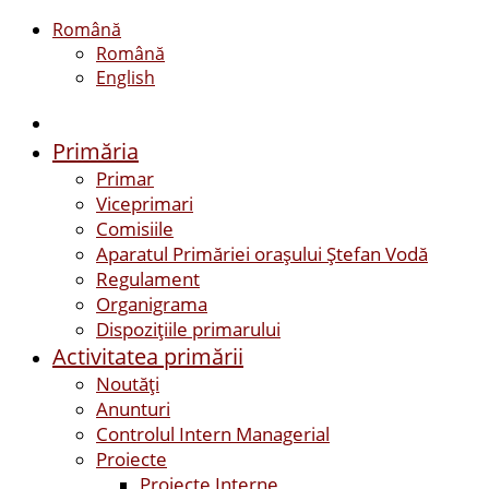
Română
Română
English
Primăria
Primar
Viceprimari
Comisiile
Aparatul Primăriei orașului Ștefan Vodă
Regulament
Organigrama
Dispozițiile primarului
Activitatea primării
Noutăți
Anunturi
Controlul Intern Managerial
Proiecte
Proiecte Interne