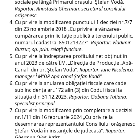
sociale pe lângă Primarul orașului Ștefan Vodă.
Raportor: Anastasia Gherman, secretarul consiliului
orășenesc.
Cu privire la modificarea punctului 1 deciziei nr.7/7
din 23 noiembrie 2018 „Cu privire la vânzarea-
cumpărarea prin licitaţie publică a terenului public,
numărul cadastral 8501213227”.
Raportor: Vladimir
Bursuc, sp. prin. relații funciare.
Cu privire la îndreptarea profitului net obţinut în
anul 2023 de către Î.M. „Direcţia de Producţie „Apă-
Canal” din or. Ştefan Vodă”.
Raportor: Iurie Nicolenco,
manager Î.M”DP Apă-canal Ștefan Vodă”.
Cu privire la anularea obligației fiscale care cade
sub incidența art.172 alin.(3) din Codul fiscal la
situația din 31.12.2023.
Raportor: Ciobanu Tatiana,
specialist principal.
Cu privire la modificarea prin completare a deciziei
nr.1/11 din 16 februarie 2024 „Cu privire la
desemnarea reprezentantului Consiliului orășenesc
Ștefan Vodă în instanțele de judecată”.
Raportor:
Gherman Oleg, jurist.