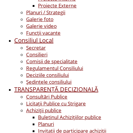
Proiecte Externe
Planuri / Strategii
Galerie foto
Galerie video
Funcții vacante
Consiliul Local
Secretar
Consilieri
Comisii de specialitate
Regulamentul Consiliului
Deciziile consiliului
Ședințele consiliului
TRANSPARENȚĂ DECIZIONALĂ
Consultări Publice
Licitații Publice cu Strigare
Achiziţii publice
Buletinul Achizițiilor publice
Planuri
Invitaţii de participare achiziții