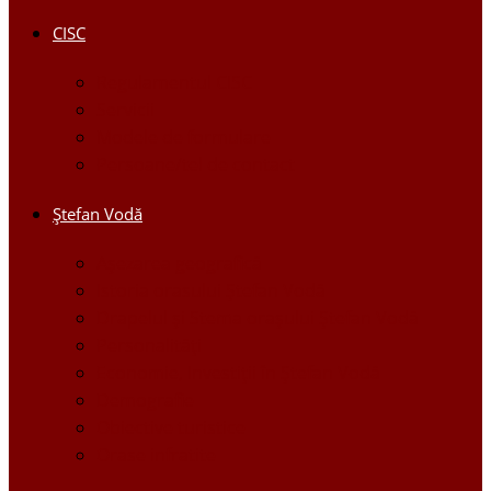
CISC
Regulamentul CISC
Servicii
Modele de formulare
Persoane/tel de contact
Ştefan Vodă
Așezarea geografică
Istoria orasului Ştefan Vodă
Drapelul şi Stema oraşului Ştefan Vodă
Personalităţi
Economie, Investiţii în Ştefan Vodă
Demografie
Obiective turistice
Orase infratite