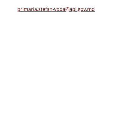
Tel.
(0242) 23053
, Fax: (0242) 22396
Email:
primaria.stefan-voda@apl.gov.md