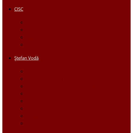
CISC
Regulamentul CISC
Servicii
Modele de formulare
Persoane/tel de contact
Ştefan Vodă
Așezarea geografică
Istoria orasului Ştefan Vodă
Drapelul şi Stema oraşului Ştefan Vodă
Personalităţi
Economie, Investiţii în Ştefan Vodă
Demografie
Obiective turistice
Orase infratite