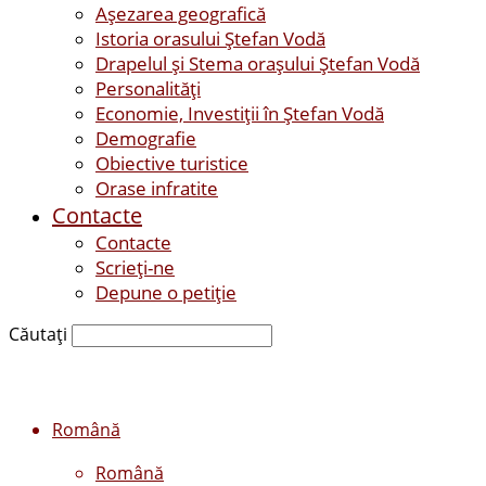
Așezarea geografică
Istoria orasului Ştefan Vodă
Drapelul şi Stema oraşului Ştefan Vodă
Personalităţi
Economie, Investiţii în Ştefan Vodă
Demografie
Obiective turistice
Orase infratite
Contacte
Contacte
Scrieți-ne
Depune o petiție
Căutați
Română
Română