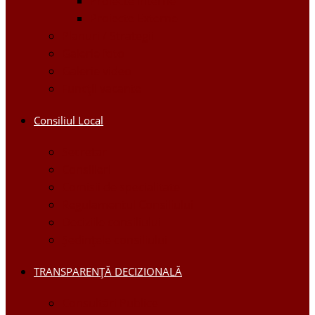
Proiecte Interne
Proiecte Externe
Planuri / Strategii
Galerie foto
Galerie video
Funcții vacante
Consiliul Local
Secretar
Consilieri
Comisii de specialitate
Regulamentul Consiliului
Deciziile consiliului
Ședințele consiliului
TRANSPARENȚĂ DECIZIONALĂ
Consultări Publice