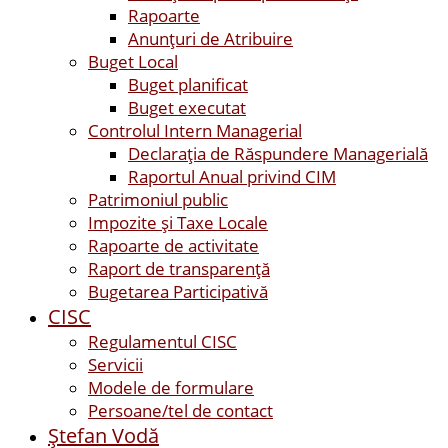
Rapoarte
Anunțuri de Atribuire
Buget Local
Buget planificat
Buget executat
Controlul Intern Managerial
Declarația de Răspundere Managerială
Raportul Anual privind CIM
Patrimoniul public
Impozite și Taxe Locale
Rapoarte de activitate
Raport de transparenţă
Bugetarea Participativă
CISC
Regulamentul CISC
Servicii
Modele de formulare
Persoane/tel de contact
Ştefan Vodă