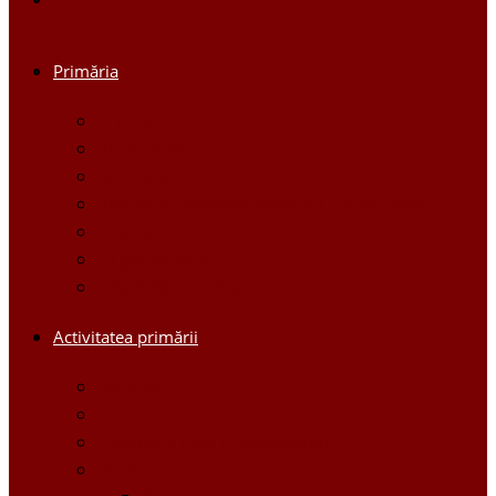
Primăria
Primar
Viceprimari
Comisiile
Aparatul Primăriei orașului Ștefan Vodă
Regulament
Organigrama
Dispozițiile primarului
Activitatea primării
Noutăți
Anunturi
Controlul Intern Managerial
Proiecte