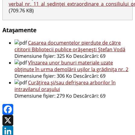
verbal_nr._11_al_ședinței_extraordinare_a_consiliului_
(709.76 KB)
Atașamente
Casarea documentelor pierdute de către
cititorii Bibliotecii publice orășenești Ștefan Vodă
Dimensiune fișier:
325 Ko
Descărcări:
69
Vînzarea unor bunuri materiale uzate
obținute în urma demolării ușilor la grădinița nr. 2
Dimensiune fișier:
306 Ko
Descărcări:
69
Curățirea și/sau defrișarea arborilor în
intravilanul orașului
Dimensiune fișier:
279 Ko
Descărcări:
69
Facebook
X