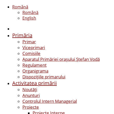
Română
Română
English
Primăria
Primar
Viceprimari
Comisiile
Aparatul Primăriei orașului Ștefan Vodă
Regulament
Organigrama
Dispozițiile primarului
Activitatea primării
Noutăți
Anunturi
Controlul Intern Managerial
Proiecte
Proiecte Interne