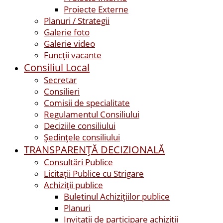
Proiecte Externe
Planuri / Strategii
Galerie foto
Galerie video
Funcții vacante
Consiliul Local
Secretar
Consilieri
Comisii de specialitate
Regulamentul Consiliului
Deciziile consiliului
Ședințele consiliului
TRANSPARENȚĂ DECIZIONALĂ
Consultări Publice
Licitații Publice cu Strigare
Achiziţii publice
Buletinul Achizițiilor publice
Planuri
Invitaţii de participare achiziții