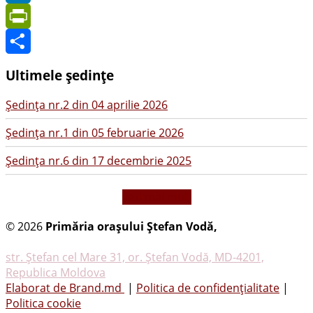
LinkedIn
PrintFriendly
Share
Ultimele ședințe
Şedinţa nr.2 din 04 aprilie 2026
Şedinţa nr.1 din 05 februarie 2026
Şedinţa nr.6 din 17 decembrie 2025
vezi mai mult
© 2026
Primăria oraşului Ştefan Vodă,
Toate
drepturile rezervate
str. Ştefan cel Mare 31, or. Ştefan Vodă, MD-4201,
Republica Moldova
Elaborat de Brand.md
|
Politica de confidențialitate
|
Politica cookie