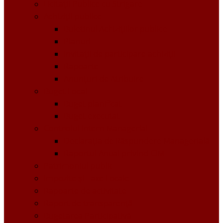
Licitații Publice cu Strigare
Achiziţii publice
Buletinul Achizițiilor publice
Planuri
Invitaţii de participare achiziții
Rapoarte
Anunțuri de Atribuire
Buget Local
Buget planificat
Buget executat
Controlul Intern Managerial
Declarația de Răspundere Managerială
Raportul Anual privind CIM
Patrimoniul public
Impozite și Taxe Locale
Rapoarte de activitate
Raport de transparenţă
Bugetarea Participativă