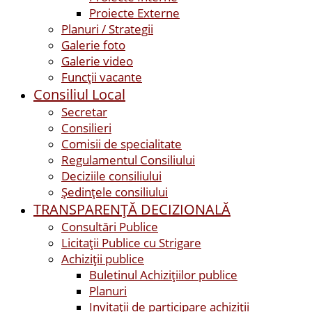
Proiecte Externe
Planuri / Strategii
Galerie foto
Galerie video
Funcții vacante
Consiliul Local
Secretar
Consilieri
Comisii de specialitate
Regulamentul Consiliului
Deciziile consiliului
Ședințele consiliului
TRANSPARENȚĂ DECIZIONALĂ
Consultări Publice
Licitații Publice cu Strigare
Achiziţii publice
Buletinul Achizițiilor publice
Planuri
Invitaţii de participare achiziții