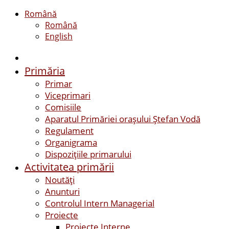
Română
Română
English
Primăria
Primar
Viceprimari
Comisiile
Aparatul Primăriei orașului Ștefan Vodă
Regulament
Organigrama
Dispozițiile primarului
Activitatea primării
Noutăți
Anunturi
Controlul Intern Managerial
Proiecte
Proiecte Interne