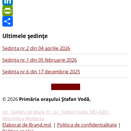
X
LinkedIn
PrintFriendly
Share
Ultimele ședințe
Şedinţa nr.2 din 04 aprilie 2026
Şedinţa nr.1 din 05 februarie 2026
Şedinţa nr.6 din 17 decembrie 2025
vezi mai mult
© 2026
Primăria oraşului Ştefan Vodă,
Toate
drepturile rezervate
str. Ştefan cel Mare 31, or. Ştefan Vodă, MD-4201,
Republica Moldova
Elaborat de Brand.md
|
Politica de confidențialitate
|