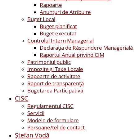
Rapoarte
Anunțuri de Atribuire
Buget Local
Buget planificat
Buget executat
Controlul Intern Managerial
Declarația de Răspundere Managerială
Raportul Anual privind CIM
Patrimoniul public
Impozite și Taxe Locale
Rapoarte de activitate
Raport de transparenţă
Bugetarea Participativă
CISC
Regulamentul CISC
Servicii
Modele de formulare
Persoane/tel de contact
Ştefan Vodă