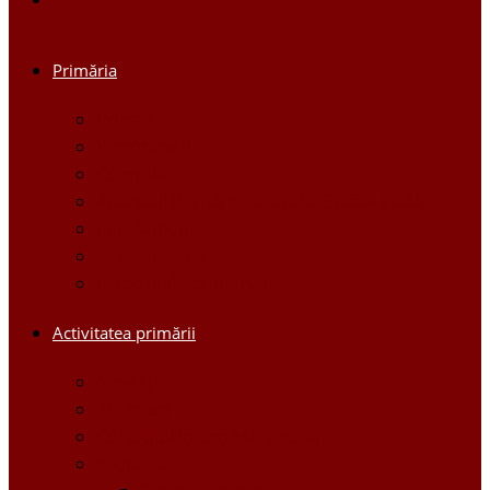
Primăria
Primar
Viceprimari
Comisiile
Aparatul Primăriei orașului Ștefan Vodă
Regulament
Organigrama
Dispozițiile primarului
Activitatea primării
Noutăți
Anunturi
Controlul Intern Managerial
Proiecte