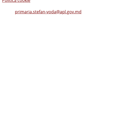
Politica cookie
Tel.
(0242) 23053
, Fax: (0242) 22396
Email:
primaria.stefan-voda@apl.gov.md