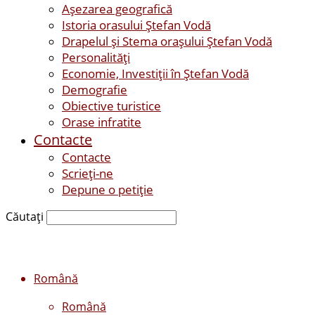
Așezarea geografică
Istoria orasului Ştefan Vodă
Drapelul şi Stema oraşului Ştefan Vodă
Personalităţi
Economie, Investiţii în Ştefan Vodă
Demografie
Obiective turistice
Orase infratite
Contacte
Contacte
Scrieți-ne
Depune o petiție
Căutați
Română
Română