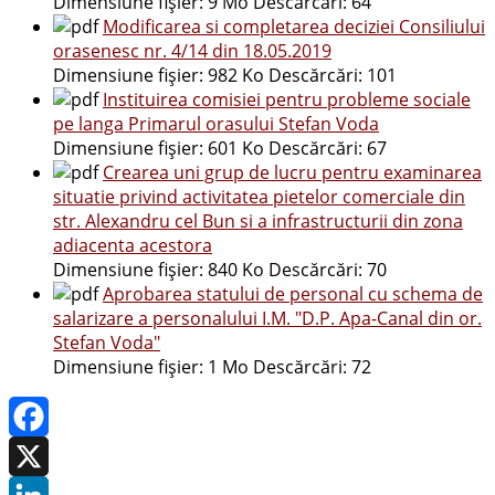
Dimensiune fișier:
9 Mo
Descărcări:
64
Modificarea si completarea deciziei Consiliului
orasenesc nr. 4/14 din 18.05.2019
Dimensiune fișier:
982 Ko
Descărcări:
101
Instituirea comisiei pentru probleme sociale
pe langa Primarul orasului Stefan Voda
Dimensiune fișier:
601 Ko
Descărcări:
67
Crearea uni grup de lucru pentru examinarea
situatie privind activitatea pietelor comerciale din
str. Alexandru cel Bun si a infrastructurii din zona
adiacenta acestora
Dimensiune fișier:
840 Ko
Descărcări:
70
Aprobarea statului de personal cu schema de
salarizare a personalului I.M. "D.P. Apa-Canal din or.
Stefan Voda"
Dimensiune fișier:
1 Mo
Descărcări:
72
Facebook