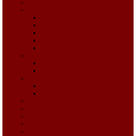
Licitații Publice cu Strigare
Achiziţii publice
Buletinul Achizițiilor publice
Planuri
Invitaţii de participare achiziții
Rapoarte
Anunțuri de Atribuire
Buget Local
Buget planificat
Buget executat
Controlul Intern Managerial
Declarația de Răspundere Managerială
Raportul Anual privind CIM
Patrimoniul public
Impozite și Taxe Locale
Rapoarte de activitate
Raport de transparenţă
Bugetarea Participativă