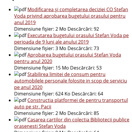
Modificarea și completarea deciziei CO Stefan
Voda privind aprobarea bugetului orasului pentru
anul 2019
Dimensiune fișier:
2 Mo
Descărcări:
92
Executarea bugetului orasului Stefan Voda pe
perioada de 9 luni ale anului 2019
Dimensiune fișier:
3 Mo
Descărcări:
73
Aprobarea bugetului orasului Stefan Voda
pentru anul 2020
Dimensiune fișier:
15 Mo
Descărcări:
53
Stabilirea limitei de consum pentru
automobilele personale folosite in scop de serviciu
pe anul 2020
Dimensiune fișier:
624 Ko
Descărcări:
64
Constructia platformei de pentru transportul
auto pe str. Pacii
Dimensiune fișier:
2 Mo
Descărcări:
85
Casarea cartilor din colectia Bibliotecii publice
orasenesti Stefan Voda