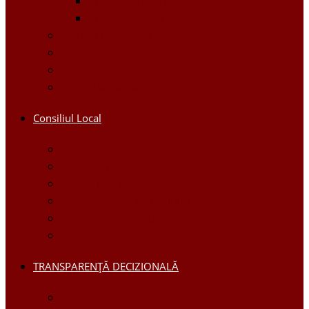
Proiecte Interne
Proiecte Externe
Planuri / Strategii
Galerie foto
Galerie video
Funcții vacante
Consiliul Local
Secretar
Consilieri
Comisii de specialitate
Regulamentul Consiliului
Deciziile consiliului
Ședințele consiliului
TRANSPARENȚĂ DECIZIONALĂ
Consultări Publice