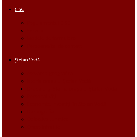
CISC
Regulamentul CISC
Servicii
Modele de formulare
Persoane/tel de contact
Ştefan Vodă
Așezarea geografică
Istoria orasului Ştefan Vodă
Drapelul şi Stema oraşului Ştefan Vodă
Personalităţi
Economie, Investiţii în Ştefan Vodă
Demografie
Obiective turistice
Orase infratite