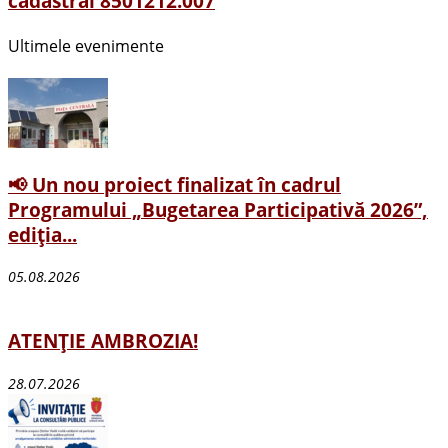
cadastral 8501212.007
Ultimele evenimente
📢 Un nou proiect finalizat în cadrul
Programului „Bugetarea Participativă 2026”,
ediția...
05.08.2026
ATENȚIE AMBROZIA!
28.07.2026