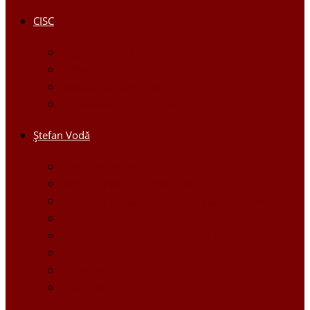
CISC
Regulamentul CISC
Servicii
Modele de formulare
Persoane/tel de contact
Ştefan Vodă
Așezarea geografică
Istoria orasului Ştefan Vodă
Drapelul şi Stema oraşului Ştefan Vodă
Personalităţi
Economie, Investiţii în Ştefan Vodă
Demografie
Obiective turistice
Orase infratite