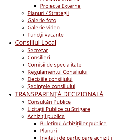
Proiecte Externe
Planuri / Strategii
Galerie foto
Galerie video
Funcții vacante
Consiliul Local
Secretar
Consilieri
Comisii de specialitate
Regulamentul Consiliului
Deciziile consiliului
Ședințele consiliului
TRANSPARENȚĂ DECIZIONALĂ
Consultări Publice
Licitații Publice cu Strigare
Achiziţii publice
Buletinul Achizițiilor publice
Planuri
Invitaţii de participare achiziții