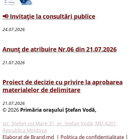
📢 Invitație la consultări publice
24.07.2026
Anunț de atribuire Nr.06 din 21.07.2026
21.07.2026
Proiect de decizie cu privire la aprobarea
materialelor de delimitare
21.07.2026
© 2026
Primăria oraşului Ştefan Vodă,
Toate
drepturile rezervate
str. Ştefan cel Mare 31, or. Ştefan Vodă, MD-4201,
Republica Moldova
Elaborat de Brand.md
|
Politica de confidențialitate
|