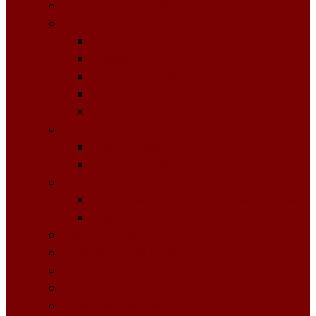
Licitații Publice cu Strigare
Achiziţii publice
Buletinul Achizițiilor publice
Planuri
Invitaţii de participare achiziții
Rapoarte
Anunțuri de Atribuire
Buget Local
Buget planificat
Buget executat
Controlul Intern Managerial
Declarația de Răspundere Managerială
Raportul Anual privind CIM
Patrimoniul public
Impozite și Taxe Locale
Rapoarte de activitate
Raport de transparenţă
Bugetarea Participativă