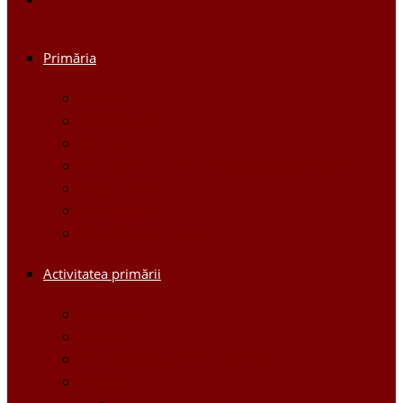
Primăria
Primar
Viceprimari
Comisiile
Aparatul Primăriei orașului Ștefan Vodă
Regulament
Organigrama
Dispozițiile primarului
Activitatea primării
Noutăți
Anunturi
Controlul Intern Managerial
Proiecte