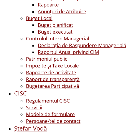
Rapoarte
Anunțuri de Atribuire
Buget Local
Buget planificat
Buget executat
Controlul Intern Managerial
Declarația de Răspundere Managerială
Raportul Anual privind CIM
Patrimoniul public
Impozite și Taxe Locale
Rapoarte de activitate
Raport de transparenţă
Bugetarea Participativă
CISC
Regulamentul CISC
Servicii
Modele de formulare
Persoane/tel de contact
Ştefan Vodă