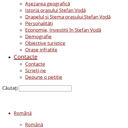
Așezarea geografică
Istoria orasului Ştefan Vodă
Drapelul şi Stema oraşului Ştefan Vodă
Personalităţi
Economie, Investiţii în Ştefan Vodă
Demografie
Obiective turistice
Orase infratite
Contacte
Contacte
Scrieți-ne
Depune o petiție
Căutați
Română
Română