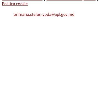
Politica cookie
Tel.
(0242) 23053
, Fax: (0242) 22396
Email:
primaria.stefan-voda@apl.gov.md