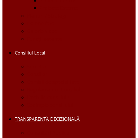
Proiecte Interne
Proiecte Externe
Planuri / Strategii
Galerie foto
Galerie video
Funcții vacante
Consiliul Local
Secretar
Consilieri
Comisii de specialitate
Regulamentul Consiliului
Deciziile consiliului
Ședințele consiliului
TRANSPARENȚĂ DECIZIONALĂ
Consultări Publice