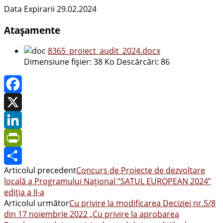
Data Expirarii 29.02.2024
Atașamente
8365_proiect_audit_2024.docx
Dimensiune fișier:
38 Ko
Descărcări:
86
Facebook
X
LinkedIn
PrintFriendly
Articolul precedent
Concurs de Proiecte de dezvoltare
Share
locală a Programului Național ”SATUL EUROPEAN 2024”
ediția a II-a
Articolul următor
Cu privire la modificarea Deciziei nr.5/8
din 17 noiembrie 2022 „Cu privire la aprobarea