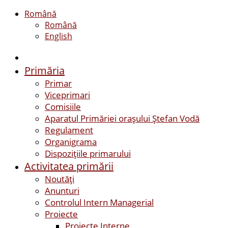
Română
Română
English
Primăria
Primar
Viceprimari
Comisiile
Aparatul Primăriei orașului Ștefan Vodă
Regulament
Organigrama
Dispozițiile primarului
Activitatea primării
Noutăți
Anunturi
Controlul Intern Managerial
Proiecte
Proiecte Interne