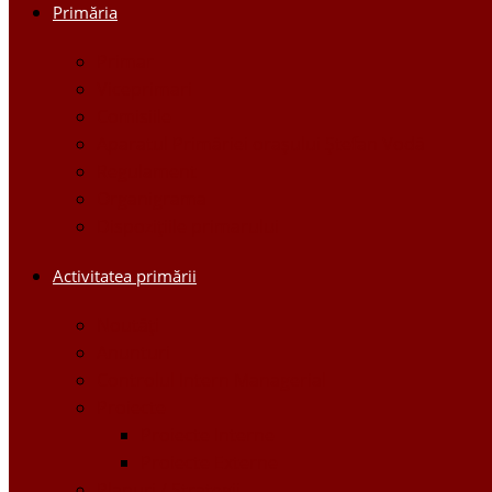
Primăria
Primar
Viceprimari
Comisiile
Aparatul Primăriei orașului Ștefan Vodă
Regulament
Organigrama
Dispozițiile primarului
Activitatea primării
Noutăți
Anunturi
Controlul Intern Managerial
Proiecte
Proiecte Interne
Proiecte Externe
Planuri / Strategii