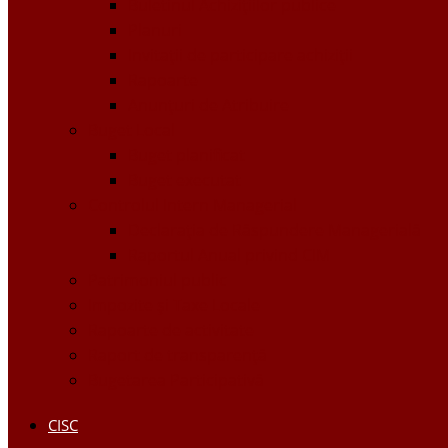
Buletinul Achizițiilor publice
Planuri
Invitaţii de participare achiziții
Rapoarte
Anunțuri de Atribuire
Buget Local
Buget planificat
Buget executat
Controlul Intern Managerial
Declarația de Răspundere Managerială
Raportul Anual privind CIM
Patrimoniul public
Impozite și Taxe Locale
Rapoarte de activitate
Raport de transparenţă
Bugetarea Participativă
CISC