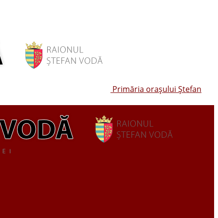
Primăria oraşului Ştefan