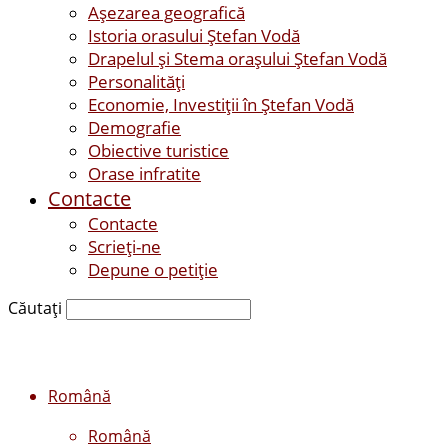
Așezarea geografică
Istoria orasului Ştefan Vodă
Drapelul şi Stema oraşului Ştefan Vodă
Personalităţi
Economie, Investiţii în Ştefan Vodă
Demografie
Obiective turistice
Orase infratite
Contacte
Contacte
Scrieți-ne
Depune o petiție
Căutați
Română
Română