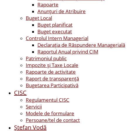
Rapoarte
Anunțuri de Atribuire
Buget Local
Buget planificat
Buget executat
Controlul Intern Managerial
Declarația de Răspundere Managerială
Raportul Anual privind CIM
Patrimoniul public
Impozite și Taxe Locale
Rapoarte de activitate
Raport de transparenţă
Bugetarea Participativă
CISC
Regulamentul CISC
Servicii
Modele de formulare
Persoane/tel de contact
Ştefan Vodă