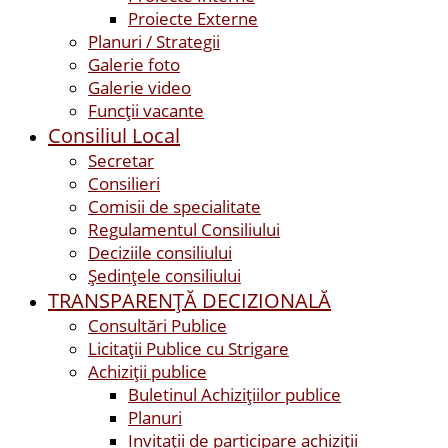
Proiecte Externe
Planuri / Strategii
Galerie foto
Galerie video
Funcții vacante
Consiliul Local
Secretar
Consilieri
Comisii de specialitate
Regulamentul Consiliului
Deciziile consiliului
Ședințele consiliului
TRANSPARENȚĂ DECIZIONALĂ
Consultări Publice
Licitații Publice cu Strigare
Achiziţii publice
Buletinul Achizițiilor publice
Planuri
Invitaţii de participare achiziții