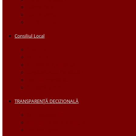
Galerie foto
Galerie video
Funcții vacante
Consiliul Local
Secretar
Consilieri
Comisii de specialitate
Regulamentul Consiliului
Deciziile consiliului
Ședințele consiliului
TRANSPARENȚĂ DECIZIONALĂ
Consultări Publice
Licitații Publice cu Strigare
Achiziţii publice