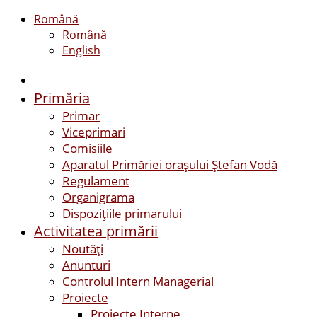
Română
Română
English
Primăria
Primar
Viceprimari
Comisiile
Aparatul Primăriei orașului Ștefan Vodă
Regulament
Organigrama
Dispozițiile primarului
Activitatea primării
Noutăți
Anunturi
Controlul Intern Managerial
Proiecte
Proiecte Interne