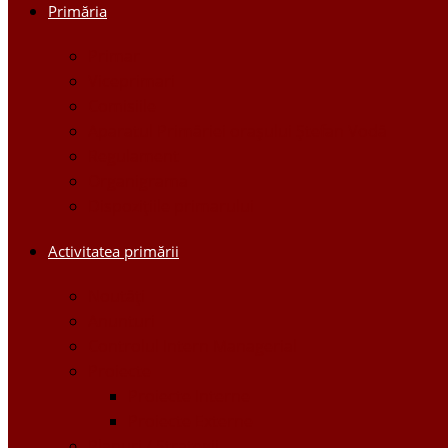
Primăria
Primar
Viceprimari
Comisiile
Aparatul Primăriei orașului Ștefan Vodă
Regulament
Organigrama
Dispozițiile primarului
Activitatea primării
Noutăți
Anunturi
Controlul Intern Managerial
Proiecte
Proiecte Interne
Proiecte Externe
Planuri / Strategii