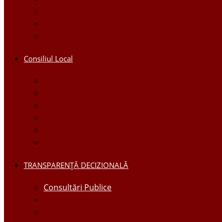
Galerie foto
Galerie video
Funcții vacante
Consiliul Local
Secretar
Consilieri
Comisii de specialitate
Regulamentul Consiliului
Deciziile consiliului
Ședințele consiliului
TRANSPARENȚĂ DECIZIONALĂ
Consultări Publice
Licitații Publice cu Strigare
Achiziţii publice