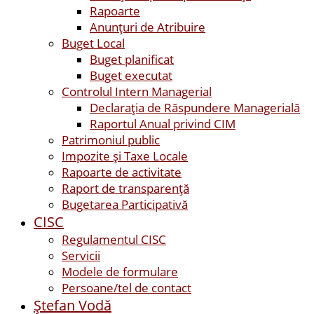
Rapoarte
Anunțuri de Atribuire
Buget Local
Buget planificat
Buget executat
Controlul Intern Managerial
Declarația de Răspundere Managerială
Raportul Anual privind CIM
Patrimoniul public
Impozite și Taxe Locale
Rapoarte de activitate
Raport de transparenţă
Bugetarea Participativă
CISC
Regulamentul CISC
Servicii
Modele de formulare
Persoane/tel de contact
Ştefan Vodă