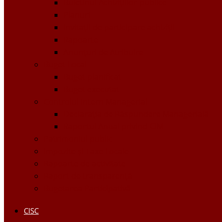
Buletinul Achizițiilor publice
Planuri
Invitaţii de participare achiziții
Rapoarte
Anunțuri de Atribuire
Buget Local
Buget planificat
Buget executat
Controlul Intern Managerial
Declarația de Răspundere Managerială
Raportul Anual privind CIM
Patrimoniul public
Impozite și Taxe Locale
Rapoarte de activitate
Raport de transparenţă
Bugetarea Participativă
CISC