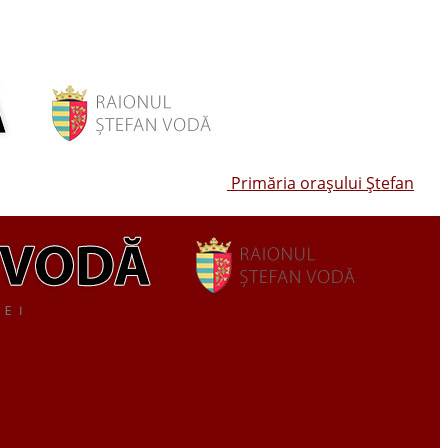
Primăria oraşului Ştefan