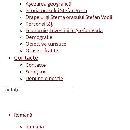
Așezarea geografică
Istoria orasului Ştefan Vodă
Drapelul şi Stema oraşului Ştefan Vodă
Personalităţi
Economie, Investiţii în Ştefan Vodă
Demografie
Obiective turistice
Orase infratite
Contacte
Contacte
Scrieți-ne
Depune o petiție
Căutați
Română
Română