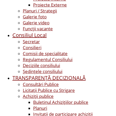
Proiecte Externe
Planuri / Strategii
Galerie foto
Galerie video
Funcții vacante
Consiliul Local
Secretar
Consilieri
Comisii de specialitate
Regulamentul Consiliului
Deciziile consiliului
Ședințele consiliului
TRANSPARENȚĂ DECIZIONALĂ
Consultări Publice
Licitații Publice cu Strigare
Achiziţii publice
Buletinul Achizițiilor publice
Planuri
Invitaţii de participare achiziții