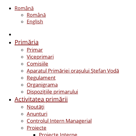
Română
Română
English
Primăria
Primar
Viceprimari
Comisiile
Aparatul Primăriei orașului Ștefan Vodă
Regulament
Organigrama
Dispozițiile primarului
Activitatea primării
Noutăți
Anunturi
Controlul Intern Managerial
Proiecte
Proiecte Interne