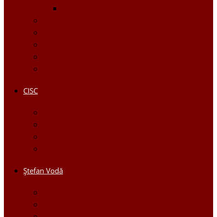
Raportul Anual privind CIM
Patrimoniul public
Impozite și Taxe Locale
Rapoarte de activitate
Raport de transparenţă
Bugetarea Participativă
CISC
Regulamentul CISC
Servicii
Modele de formulare
Persoane/tel de contact
Ştefan Vodă
Așezarea geografică
Istoria orasului Ştefan Vodă
Drapelul şi Stema oraşului Ştefan Vodă