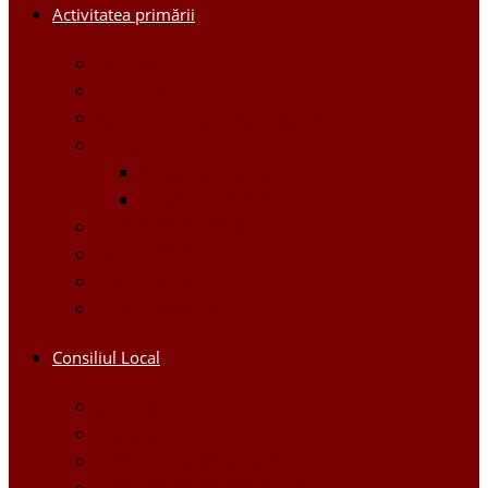
Activitatea primării
Noutăți
Anunturi
Controlul Intern Managerial
Proiecte
Proiecte Interne
Proiecte Externe
Planuri / Strategii
Galerie foto
Galerie video
Funcții vacante
Consiliul Local
Secretar
Consilieri
Comisii de specialitate