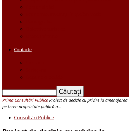
Personalităţi
Economie, Investiţii în Ştefan Vodă
Demografie
Obiective turistice
Orase infratite
Contacte
Contacte
Scrieți-ne
Depune o petiție
Prima
Consultări Publice
Proiect de decizie cu privire la amenajarea
pe teren proprietate publică a...
Consultări Publice