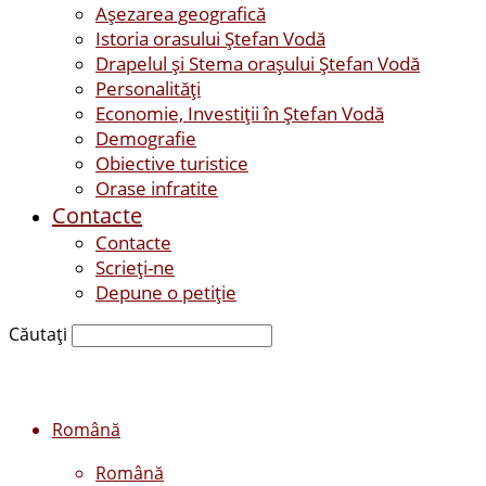
Așezarea geografică
Istoria orasului Ştefan Vodă
Drapelul şi Stema oraşului Ştefan Vodă
Personalităţi
Economie, Investiţii în Ştefan Vodă
Demografie
Obiective turistice
Orase infratite
Contacte
Contacte
Scrieți-ne
Depune o petiție
Căutați
Română
Română