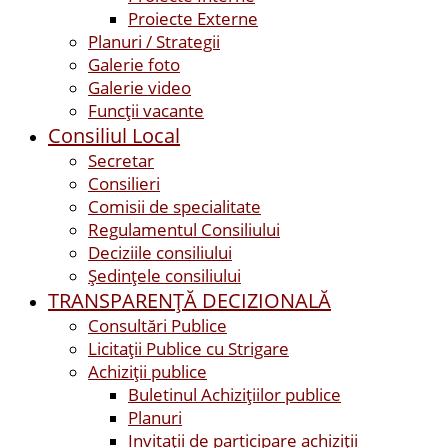
Proiecte Externe
Planuri / Strategii
Galerie foto
Galerie video
Funcții vacante
Consiliul Local
Secretar
Consilieri
Comisii de specialitate
Regulamentul Consiliului
Deciziile consiliului
Ședințele consiliului
TRANSPARENȚĂ DECIZIONALĂ
Consultări Publice
Licitații Publice cu Strigare
Achiziţii publice
Buletinul Achizițiilor publice
Planuri
Invitaţii de participare achiziții