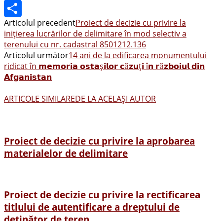
PrintFriendly
Articolul precedent
Proiect de decizie cu privire la
Share
inițierea lucrărilor de delimitare în mod selectiv a
terenului cu nr. cadastral 8501212.136
Articolul următor
14 ani de la edificarea monumentului
ridicat în 𝗺𝗲𝗺𝗼𝗿𝗶𝗮 𝗼𝘀𝘁𝗮ș𝗶𝗹𝗼𝗿 𝗰ă𝘇𝘂ț𝗶 î𝗻 𝗿ă𝘇𝗯𝗼𝗶𝘂𝗹 𝗱𝗶𝗻
𝗔𝗳𝗴𝗮𝗻𝗶𝘀𝘁𝗮𝗻
ARTICOLE SIMILARE
DE LA ACELAȘI AUTOR
Proiect de decizie cu privire la aprobarea
materialelor de delimitare
Proiect de decizie cu privire la rectificarea
titlului de autentificare a dreptului de
deținător de teren