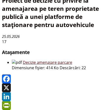
Proiect de decizie cu privire la
amenajarea pe teren proprietate
publică a unei platforme de
staționare pentru autovehicule
25.05.2026
17
Atașamente
Decizie amenajare parcare
Dimensiune fișier:
414 Ko
Descărcări:
22
Facebook
X
LinkedIn