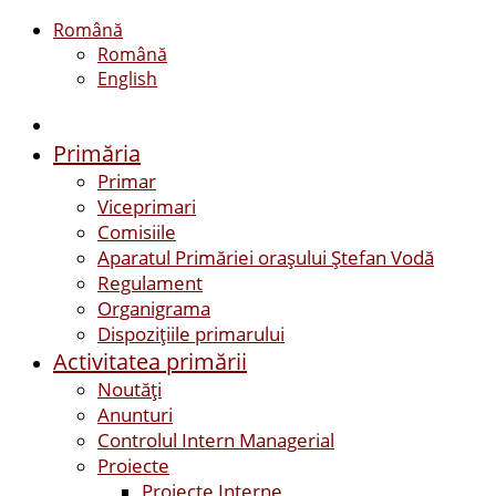
Română
Română
English
Primăria
Primar
Viceprimari
Comisiile
Aparatul Primăriei orașului Ștefan Vodă
Regulament
Organigrama
Dispozițiile primarului
Activitatea primării
Noutăți
Anunturi
Controlul Intern Managerial
Proiecte
Proiecte Interne