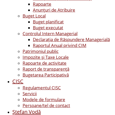
Rapoarte
Anunțuri de Atribuire
Buget Local
Buget planificat
Buget executat
Controlul Intern Managerial
Declarația de Răspundere Managerială
Raportul Anual privind CIM
Patrimoniul public
Impozite și Taxe Locale
Rapoarte de activitate
Raport de transparenţă
Bugetarea Participativă
CISC
Regulamentul CISC
Servicii
Modele de formulare
Persoane/tel de contact
Ştefan Vodă