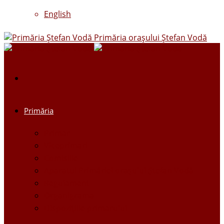
English
Primăria oraşului Ştefan Vodă
Primăria
Primar
Viceprimari
Comisiile
Aparatul Primăriei orașului Ștefan Vodă
Regulament
Organigrama
Dispozițiile primarului