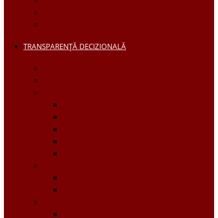
Regulamentul Consiliului
Deciziile consiliului
Ședințele consiliului
TRANSPARENȚĂ DECIZIONALĂ
Consultări Publice
Licitații Publice cu Strigare
Achiziţii publice
Buletinul Achizițiilor publice
Planuri
Invitaţii de participare achiziții
Rapoarte
Anunțuri de Atribuire
Buget Local
Buget planificat
Buget executat
Controlul Intern Managerial
Declarația de Răspundere Managerială