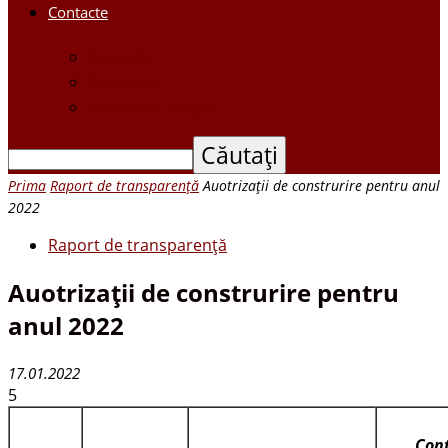
Contacte
Contacte
Scrieți-ne
Depune o petiție
Prima
Raport de transparenţă
Auotrizaţii de construrire pentru anul
2022
Raport de transparenţă
Auotrizaţii de construrire pentru
anul 2022
17.01.2022
5
Con