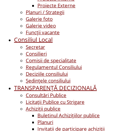
Proiecte Externe
Planuri / Strategii
Galerie foto
Galerie video
Funcții vacante
Consiliul Local
Secretar
Consilieri
Comisii de specialitate
Regulamentul Consiliului
Deciziile consiliului
Ședințele consiliului
TRANSPARENȚĂ DECIZIONALĂ
Consultări Publice
Licitații Publice cu Strigare
Achiziţii publice
Buletinul Achizițiilor publice
Planuri
Invitaţii de participare achiziții