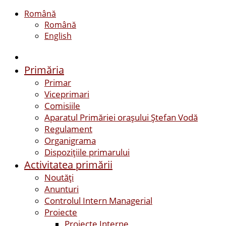
Română
Română
English
Primăria
Primar
Viceprimari
Comisiile
Aparatul Primăriei orașului Ștefan Vodă
Regulament
Organigrama
Dispozițiile primarului
Activitatea primării
Noutăți
Anunturi
Controlul Intern Managerial
Proiecte
Proiecte Interne