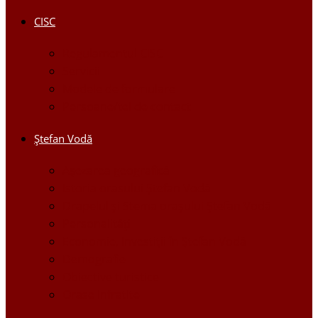
CISC
Regulamentul CISC
Servicii
Modele de formulare
Persoane/tel de contact
Ştefan Vodă
Așezarea geografică
Istoria orasului Ştefan Vodă
Drapelul şi Stema oraşului Ştefan Vodă
Personalităţi
Economie, Investiţii în Ştefan Vodă
Demografie
Obiective turistice
Orase infratite