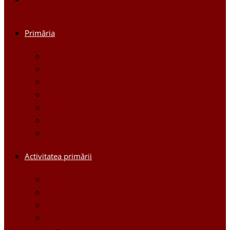
Primăria
Primar
Viceprimari
Comisiile
Aparatul Primăriei orașului Ștefan Vodă
Regulament
Organigrama
Dispozițiile primarului
Activitatea primării
Noutăți
Anunturi
Controlul Intern Managerial
Proiecte