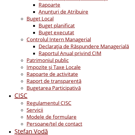
Rapoarte
Anunțuri de Atribuire
Buget Local
Buget planificat
Buget executat
Controlul Intern Managerial
Declarația de Răspundere Managerială
Raportul Anual privind CIM
Patrimoniul public
Impozite și Taxe Locale
Rapoarte de activitate
Raport de transparenţă
Bugetarea Participativă
CISC
Regulamentul CISC
Servicii
Modele de formulare
Persoane/tel de contact
Ştefan Vodă