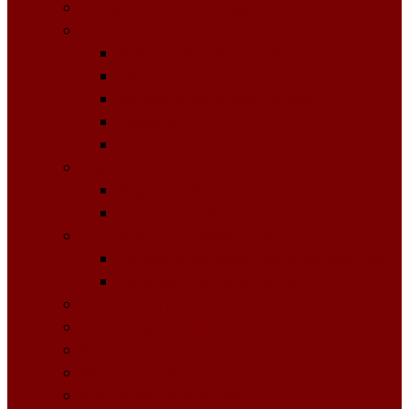
Licitații Publice cu Strigare
Achiziţii publice
Buletinul Achizițiilor publice
Planuri
Invitaţii de participare achiziții
Rapoarte
Anunțuri de Atribuire
Buget Local
Buget planificat
Buget executat
Controlul Intern Managerial
Declarația de Răspundere Managerială
Raportul Anual privind CIM
Patrimoniul public
Impozite și Taxe Locale
Rapoarte de activitate
Raport de transparenţă
Bugetarea Participativă