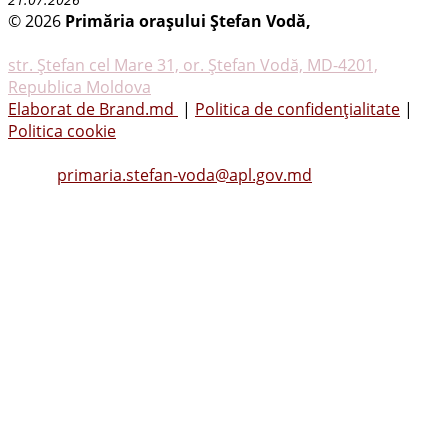
© 2026
Primăria oraşului Ştefan Vodă,
Toate
drepturile rezervate
str. Ştefan cel Mare 31, or. Ştefan Vodă, MD-4201,
Republica Moldova
Elaborat de Brand.md
|
Politica de confidențialitate
|
Politica cookie
Tel.
(0242) 23053
, Fax: (0242) 22396
Email:
primaria.stefan-voda@apl.gov.md