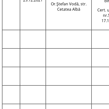
bi
Or.Ştefan Vodă, str.
Cetatea Albă
Cert.
nr.
17.