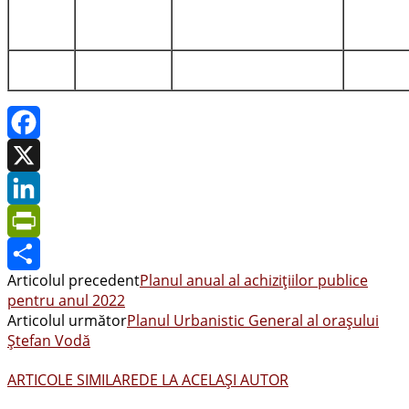
Facebook
X
LinkedIn
PrintFriendly
Articolul precedent
Planul anual al achiziţiilor publice
Share
pentru anul 2022
Articolul următor
Planul Urbanistic General al oraşului
Ştefan Vodă
ARTICOLE SIMILARE
DE LA ACELAȘI AUTOR