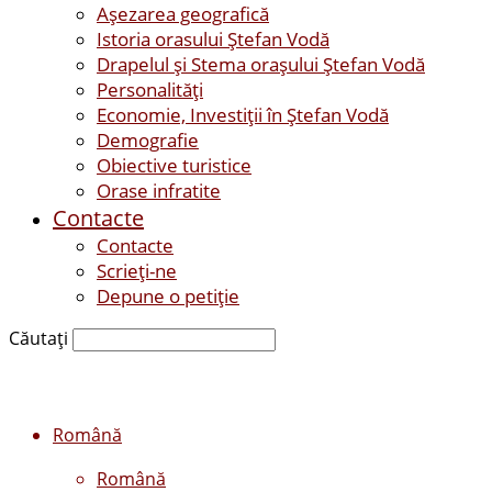
Așezarea geografică
Istoria orasului Ştefan Vodă
Drapelul şi Stema oraşului Ştefan Vodă
Personalităţi
Economie, Investiţii în Ştefan Vodă
Demografie
Obiective turistice
Orase infratite
Contacte
Contacte
Scrieți-ne
Depune o petiție
Căutați
Română
Română