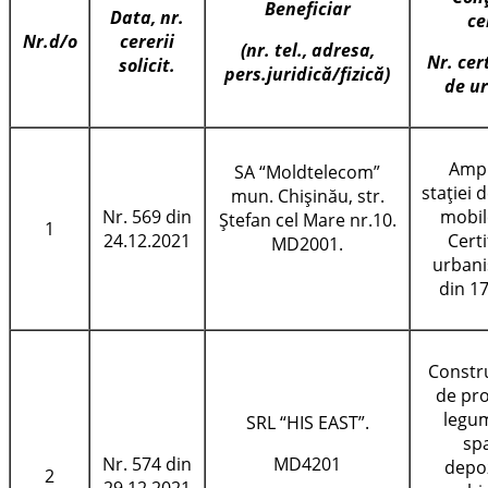
Beneficiar
Data, nr.
ce
Nr.
d/o
cererii
(nr. tel., adresa,
Nr. cer
solicit.
pers.juridică/fizică)
de u
Ampl
SA “Moldtelecom”
staţiei 
mun. Chişinău, str.
Nr. 569 din
mobil
Ştefan cel Mare nr.10.
1
24.12.2021
Certi
MD2001.
urbani
din 1
Constru
de pr
legu
SRL “HIS EAST”.
spa
Nr. 574 din
MD4201
depoz
2
29.12.2021