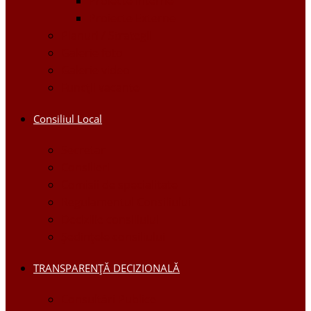
Proiecte Interne
Proiecte Externe
Planuri / Strategii
Galerie foto
Galerie video
Funcții vacante
Consiliul Local
Secretar
Consilieri
Comisii de specialitate
Regulamentul Consiliului
Deciziile consiliului
Ședințele consiliului
TRANSPARENȚĂ DECIZIONALĂ
Consultări Publice