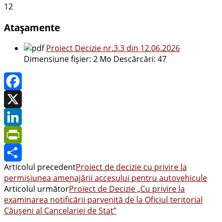
12
Atașamente
Proiect Decizie nr.3.3 din 12.06.2026
Dimensiune fișier:
2 Mo
Descărcări:
47
Facebook
X
LinkedIn
PrintFriendly
Articolul precedent
Proiect de decizie cu privire la
Share
permisiunea amenajării accesului pentru autovehicule
Articolul următor
Proiect de Decizie „Cu privire la
examinarea notificării parvenită de la Oficiul teritorial
Căușeni al Cancelariei de Stat”