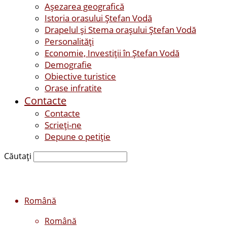
Așezarea geografică
Istoria orasului Ştefan Vodă
Drapelul şi Stema oraşului Ştefan Vodă
Personalităţi
Economie, Investiţii în Ştefan Vodă
Demografie
Obiective turistice
Orase infratite
Contacte
Contacte
Scrieți-ne
Depune o petiție
Căutați
Română
Română