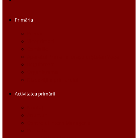
Primăria
Primar
Viceprimari
Comisiile
Aparatul Primăriei orașului Ștefan Vodă
Regulament
Organigrama
Dispozițiile primarului
Activitatea primării
Noutăți
Anunturi
Controlul Intern Managerial
Proiecte