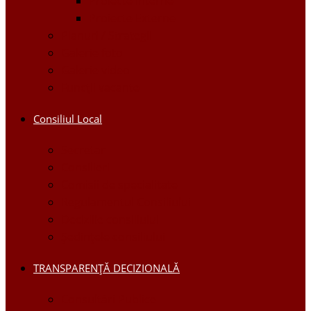
Proiecte Interne
Proiecte Externe
Planuri / Strategii
Galerie foto
Galerie video
Funcții vacante
Consiliul Local
Secretar
Consilieri
Comisii de specialitate
Regulamentul Consiliului
Deciziile consiliului
Ședințele consiliului
TRANSPARENȚĂ DECIZIONALĂ
Consultări Publice