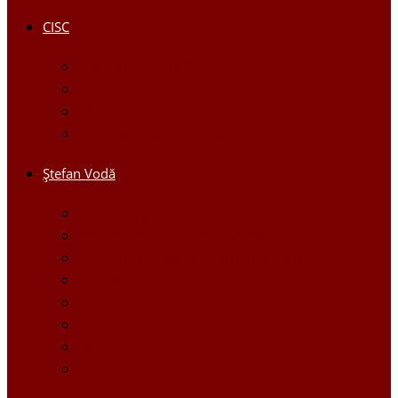
CISC
Regulamentul CISC
Servicii
Modele de formulare
Persoane/tel de contact
Ştefan Vodă
Așezarea geografică
Istoria orasului Ştefan Vodă
Drapelul şi Stema oraşului Ştefan Vodă
Personalităţi
Economie, Investiţii în Ştefan Vodă
Demografie
Obiective turistice
Orase infratite