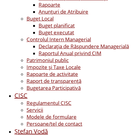
Rapoarte
Anunțuri de Atribuire
Buget Local
Buget planificat
Buget executat
Controlul Intern Managerial
Declarația de Răspundere Managerială
Raportul Anual privind CIM
Patrimoniul public
Impozite și Taxe Locale
Rapoarte de activitate
Raport de transparenţă
Bugetarea Participativă
CISC
Regulamentul CISC
Servicii
Modele de formulare
Persoane/tel de contact
Ştefan Vodă