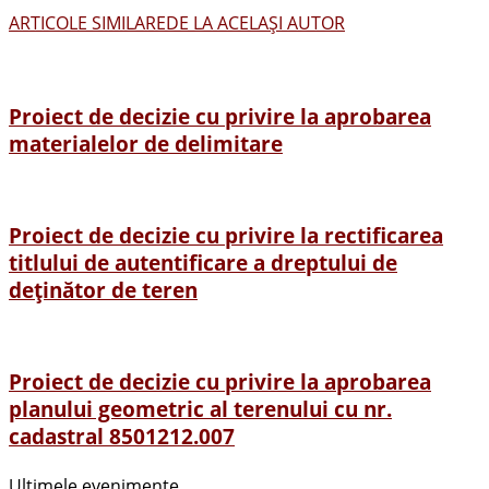
ARTICOLE SIMILARE
DE LA ACELAȘI AUTOR
Proiect de decizie cu privire la aprobarea
materialelor de delimitare
Proiect de decizie cu privire la rectificarea
titlului de autentificare a dreptului de
deținător de teren
Proiect de decizie cu privire la aprobarea
planului geometric al terenului cu nr.
cadastral 8501212.007
Ultimele evenimente