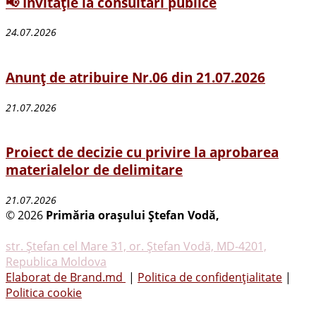
📢 Invitație la consultări publice
24.07.2026
Anunț de atribuire Nr.06 din 21.07.2026
21.07.2026
Proiect de decizie cu privire la aprobarea
materialelor de delimitare
21.07.2026
© 2026
Primăria oraşului Ştefan Vodă,
Toate
drepturile rezervate
str. Ştefan cel Mare 31, or. Ştefan Vodă, MD-4201,
Republica Moldova
Elaborat de Brand.md
|
Politica de confidențialitate
|
Politica cookie
Tel.
(0242) 23053
, Fax: (0242) 22396