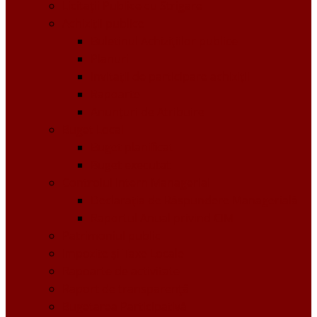
Licitații Publice cu Strigare
Achiziţii publice
Buletinul Achizițiilor publice
Planuri
Invitaţii de participare achiziții
Rapoarte
Anunțuri de Atribuire
Buget Local
Buget planificat
Buget executat
Controlul Intern Managerial
Declarația de Răspundere Managerială
Raportul Anual privind CIM
Patrimoniul public
Impozite și Taxe Locale
Rapoarte de activitate
Raport de transparenţă
Bugetarea Participativă