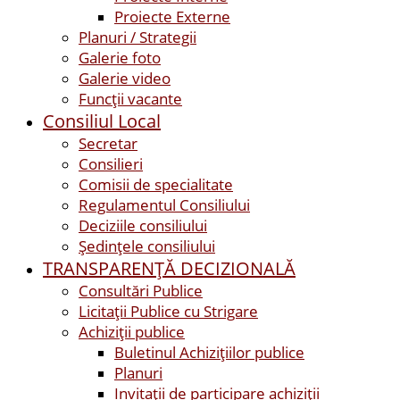
Proiecte Externe
Planuri / Strategii
Galerie foto
Galerie video
Funcții vacante
Consiliul Local
Secretar
Consilieri
Comisii de specialitate
Regulamentul Consiliului
Deciziile consiliului
Ședințele consiliului
TRANSPARENȚĂ DECIZIONALĂ
Consultări Publice
Licitații Publice cu Strigare
Achiziţii publice
Buletinul Achizițiilor publice
Planuri
Invitaţii de participare achiziții