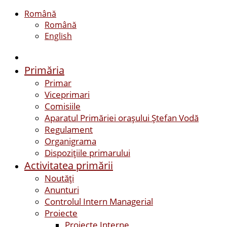
Română
Română
English
Primăria
Primar
Viceprimari
Comisiile
Aparatul Primăriei orașului Ștefan Vodă
Regulament
Organigrama
Dispozițiile primarului
Activitatea primării
Noutăți
Anunturi
Controlul Intern Managerial
Proiecte
Proiecte Interne