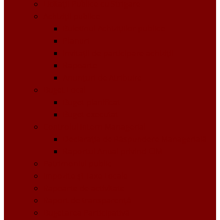
Licitații Publice cu Strigare
Achiziţii publice
Buletinul Achizițiilor publice
Planuri
Invitaţii de participare achiziții
Rapoarte
Anunțuri de Atribuire
Buget Local
Buget planificat
Buget executat
Controlul Intern Managerial
Declarația de Răspundere Managerială
Raportul Anual privind CIM
Patrimoniul public
Impozite și Taxe Locale
Rapoarte de activitate
Raport de transparenţă
Bugetarea Participativă