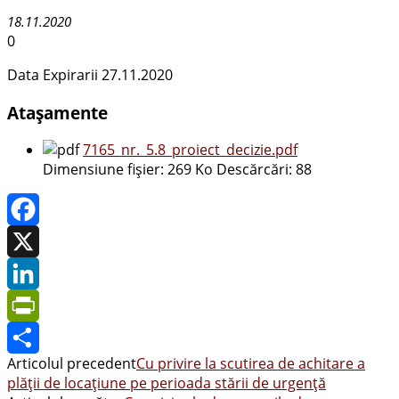
18.11.2020
0
Data Expirarii 27.11.2020
Atașamente
7165_nr._5.8_proiect_decizie.pdf
Dimensiune fișier:
269 Ko
Descărcări:
88
Facebook
X
LinkedIn
PrintFriendly
Articolul precedent
Cu privire la scutirea de achitare a
Share
plății de locațiune pe perioada stării de urgență