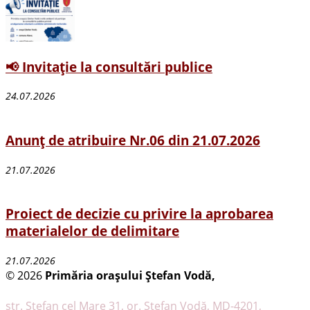
📢 Invitație la consultări publice
24.07.2026
Anunț de atribuire Nr.06 din 21.07.2026
21.07.2026
Proiect de decizie cu privire la aprobarea
materialelor de delimitare
21.07.2026
© 2026
Primăria oraşului Ştefan Vodă,
Toate
drepturile rezervate
str. Ştefan cel Mare 31, or. Ştefan Vodă, MD-4201,