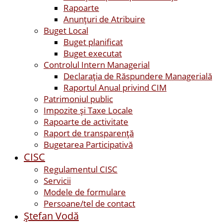
Rapoarte
Anunțuri de Atribuire
Buget Local
Buget planificat
Buget executat
Controlul Intern Managerial
Declarația de Răspundere Managerială
Raportul Anual privind CIM
Patrimoniul public
Impozite și Taxe Locale
Rapoarte de activitate
Raport de transparenţă
Bugetarea Participativă
CISC
Regulamentul CISC
Servicii
Modele de formulare
Persoane/tel de contact
Ştefan Vodă