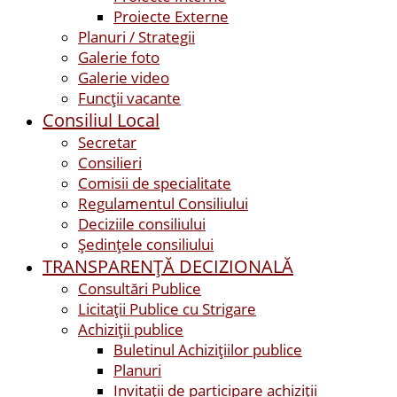
Proiecte Externe
Planuri / Strategii
Galerie foto
Galerie video
Funcții vacante
Consiliul Local
Secretar
Consilieri
Comisii de specialitate
Regulamentul Consiliului
Deciziile consiliului
Ședințele consiliului
TRANSPARENȚĂ DECIZIONALĂ
Consultări Publice
Licitații Publice cu Strigare
Achiziţii publice
Buletinul Achizițiilor publice
Planuri
Invitaţii de participare achiziții