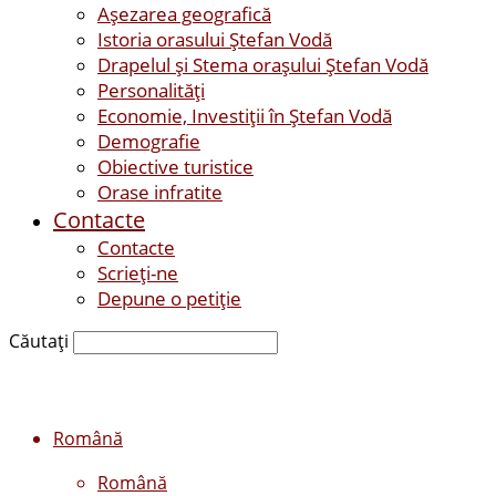
Așezarea geografică
Istoria orasului Ştefan Vodă
Drapelul şi Stema oraşului Ştefan Vodă
Personalităţi
Economie, Investiţii în Ştefan Vodă
Demografie
Obiective turistice
Orase infratite
Contacte
Contacte
Scrieți-ne
Depune o petiție
Căutați
Română
Română