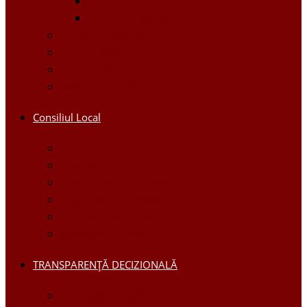
Proiecte Interne
Proiecte Externe
Planuri / Strategii
Galerie foto
Galerie video
Funcții vacante
Consiliul Local
Secretar
Consilieri
Comisii de specialitate
Regulamentul Consiliului
Deciziile consiliului
Ședințele consiliului
TRANSPARENȚĂ DECIZIONALĂ
Consultări Publice