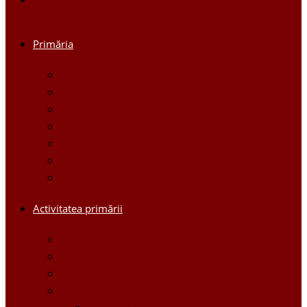
Primăria
Primar
Viceprimari
Comisiile
Aparatul Primăriei orașului Ștefan Vodă
Regulament
Organigrama
Dispozițiile primarului
Activitatea primării
Noutăți
Anunturi
Controlul Intern Managerial
Proiecte