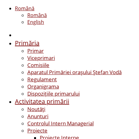
Română
Română
English
Primăria
Primar
Viceprimari
Comisiile
Aparatul Primăriei orașului Ștefan Vodă
Regulament
Organigrama
Dispozițiile primarului
Activitatea primării
Noutăți
Anunturi
Controlul Intern Managerial
Proiecte
Proiecte Interne