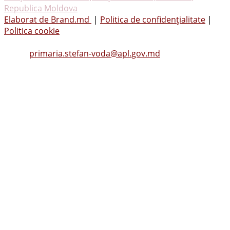
Republica Moldova
Elaborat de Brand.md
|
Politica de confidențialitate
|
Politica cookie
Tel.
(0242) 23053
, Fax: (0242) 22396
Email:
primaria.stefan-voda@apl.gov.md