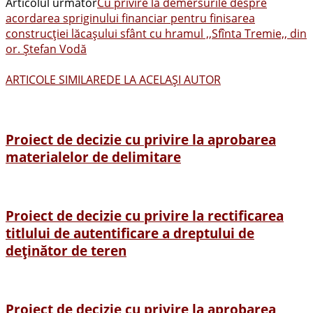
Articolul următor
Cu privire la demersurile despre
acordarea spriginului financiar pentru finisarea
construcţiei lăcaşului sfânt cu hramul ,,Sfînta Tremie,, din
or. Ştefan Vodă
ARTICOLE SIMILARE
DE LA ACELAȘI AUTOR
Proiect de decizie cu privire la aprobarea
materialelor de delimitare
Proiect de decizie cu privire la rectificarea
titlului de autentificare a dreptului de
deținător de teren
Proiect de decizie cu privire la aprobarea