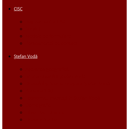
CISC
Regulamentul CISC
Servicii
Modele de formulare
Persoane/tel de contact
Ştefan Vodă
Așezarea geografică
Istoria orasului Ştefan Vodă
Drapelul şi Stema oraşului Ştefan Vodă
Personalităţi
Economie, Investiţii în Ştefan Vodă
Demografie
Obiective turistice
Orase infratite