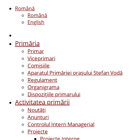
Română
Română
English
Primăria
Primar
Viceprimari
Comisiile
Aparatul Primăriei orașului Ștefan Vodă
Regulament
Organigrama
Dispozițiile primarului
Activitatea primării
Noutăți
Anunturi
Controlul Intern Managerial
Proiecte
Proiecte Interne