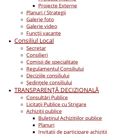
Proiecte Externe
Planuri / Strategii
Galerie foto
Galerie video
Funcții vacante
Consiliul Local
Secretar
Consilieri
Comisii de specialitate
Regulamentul Consiliului
Deciziile consiliului
Ședințele consiliului
TRANSPARENȚĂ DECIZIONALĂ
Consultări Publice
Licitații Publice cu Strigare
Achiziţii publice
Buletinul Achizițiilor publice
Planuri
Invitaţii de participare achiziții