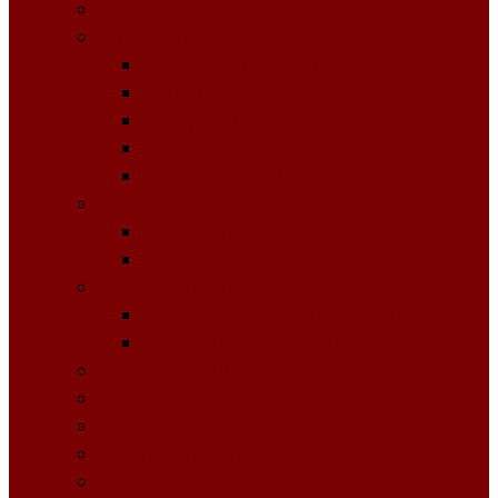
Licitații Publice cu Strigare
Achiziţii publice
Buletinul Achizițiilor publice
Planuri
Invitaţii de participare achiziții
Rapoarte
Anunțuri de Atribuire
Buget Local
Buget planificat
Buget executat
Controlul Intern Managerial
Declarația de Răspundere Managerială
Raportul Anual privind CIM
Patrimoniul public
Impozite și Taxe Locale
Rapoarte de activitate
Raport de transparenţă
Bugetarea Participativă