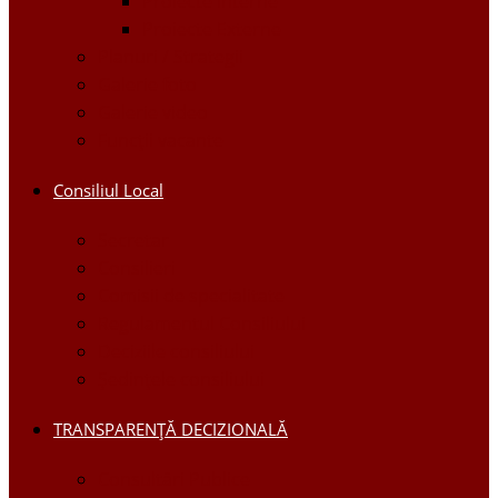
Proiecte Interne
Proiecte Externe
Planuri / Strategii
Galerie foto
Galerie video
Funcții vacante
Consiliul Local
Secretar
Consilieri
Comisii de specialitate
Regulamentul Consiliului
Deciziile consiliului
Ședințele consiliului
TRANSPARENȚĂ DECIZIONALĂ
Consultări Publice