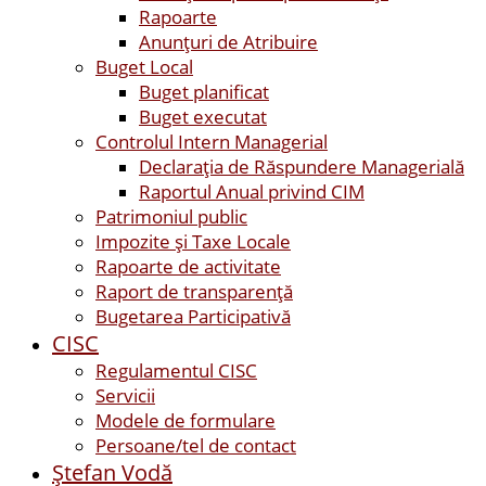
Rapoarte
Anunțuri de Atribuire
Buget Local
Buget planificat
Buget executat
Controlul Intern Managerial
Declarația de Răspundere Managerială
Raportul Anual privind CIM
Patrimoniul public
Impozite și Taxe Locale
Rapoarte de activitate
Raport de transparenţă
Bugetarea Participativă
CISC
Regulamentul CISC
Servicii
Modele de formulare
Persoane/tel de contact
Ştefan Vodă