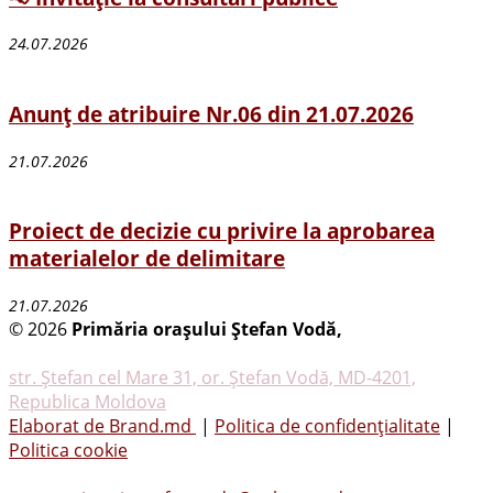
24.07.2026
Anunț de atribuire Nr.06 din 21.07.2026
21.07.2026
Proiect de decizie cu privire la aprobarea
materialelor de delimitare
21.07.2026
© 2026
Primăria oraşului Ştefan Vodă,
Toate
drepturile rezervate
str. Ştefan cel Mare 31, or. Ştefan Vodă, MD-4201,
Republica Moldova
Elaborat de Brand.md
|
Politica de confidențialitate
|
Politica cookie
Tel.
(0242) 23053
, Fax: (0242) 22396