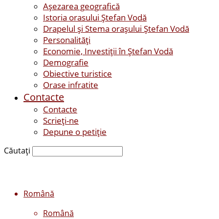
Așezarea geografică
Istoria orasului Ştefan Vodă
Drapelul şi Stema oraşului Ştefan Vodă
Personalităţi
Economie, Investiţii în Ştefan Vodă
Demografie
Obiective turistice
Orase infratite
Contacte
Contacte
Scrieți-ne
Depune o petiție
Căutați
Română
Română