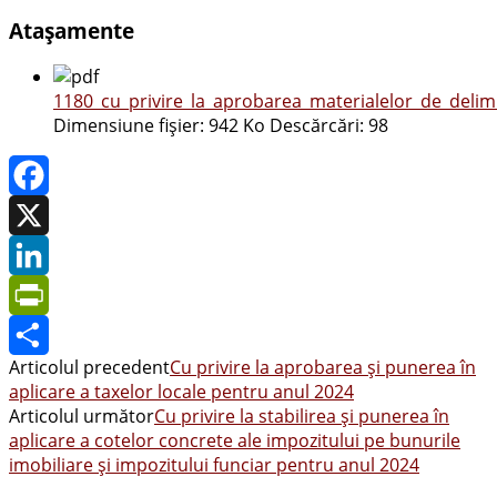
Atașamente
1180_cu_privire_la_aprobarea_materialelor_de_delim
Dimensiune fișier:
942 Ko
Descărcări:
98
Facebook
X
LinkedIn
PrintFriendly
Articolul precedent
Cu privire la aprobarea și punerea în
Share
aplicare a taxelor locale pentru anul 2024
Articolul următor
Cu privire la stabilirea și punerea în
aplicare a cotelor concrete ale impozitului pe bunurile
imobiliare și impozitului funciar pentru anul 2024