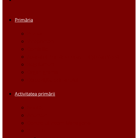
Primăria
Primar
Viceprimari
Comisiile
Aparatul Primăriei orașului Ștefan Vodă
Regulament
Organigrama
Dispozițiile primarului
Activitatea primării
Noutăți
Anunturi
Controlul Intern Managerial
Proiecte