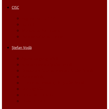
CISC
Regulamentul CISC
Servicii
Modele de formulare
Persoane/tel de contact
Ştefan Vodă
Așezarea geografică
Istoria orasului Ştefan Vodă
Drapelul şi Stema oraşului Ştefan Vodă
Personalităţi
Economie, Investiţii în Ştefan Vodă
Demografie
Obiective turistice
Orase infratite