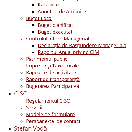
Rapoarte
Anunțuri de Atribuire
Buget Local
Buget planificat
Buget executat
Controlul Intern Managerial
Declarația de Răspundere Managerială
Raportul Anual privind CIM
Patrimoniul public
Impozite și Taxe Locale
Rapoarte de activitate
Raport de transparenţă
Bugetarea Participativă
CISC
Regulamentul CISC
Servicii
Modele de formulare
Persoane/tel de contact
Ştefan Vodă