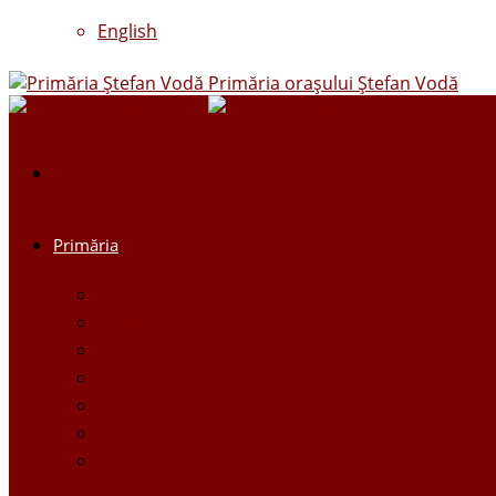
English
Primăria oraşului Ştefan Vodă
Primăria
Primar
Viceprimari
Comisiile
Aparatul Primăriei orașului Ștefan Vodă
Regulament
Organigrama
Dispozițiile primarului