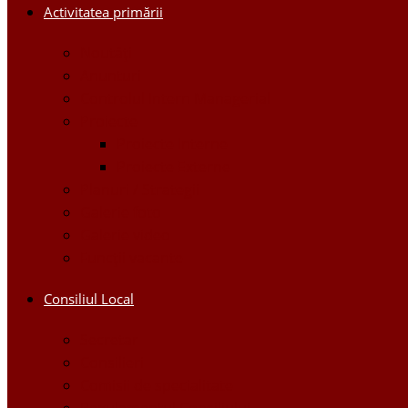
Activitatea primării
Noutăți
Anunturi
Controlul Intern Managerial
Proiecte
Proiecte Interne
Proiecte Externe
Planuri / Strategii
Galerie foto
Galerie video
Funcții vacante
Consiliul Local
Secretar
Consilieri
Comisii de specialitate