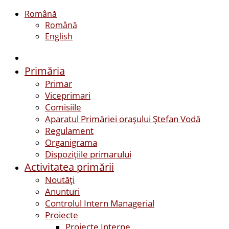
Română
Română
English
Primăria
Primar
Viceprimari
Comisiile
Aparatul Primăriei orașului Ștefan Vodă
Regulament
Organigrama
Dispozițiile primarului
Activitatea primării
Noutăți
Anunturi
Controlul Intern Managerial
Proiecte
Proiecte Interne