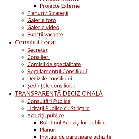
Proiecte Externe
Planuri / Strategii
Galerie foto
Galerie video
Funcții vacante
Consiliul Local
Secretar
Consilieri
Comisii de specialitate
Regulamentul Consiliului
Deciziile consiliului
Ședințele consiliului
TRANSPARENȚĂ DECIZIONALĂ
Consultări Publice
Licitații Publice cu Strigare
Achiziţii publice
Buletinul Achizițiilor publice
Planuri
Invitaţii de participare achiziții