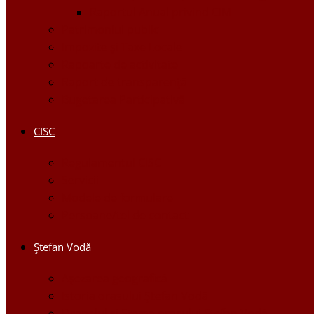
Raportul Anual privind CIM
Patrimoniul public
Impozite și Taxe Locale
Rapoarte de activitate
Raport de transparenţă
Bugetarea Participativă
CISC
Regulamentul CISC
Servicii
Modele de formulare
Persoane/tel de contact
Ştefan Vodă
Așezarea geografică
Istoria orasului Ştefan Vodă
Drapelul şi Stema oraşului Ştefan Vodă