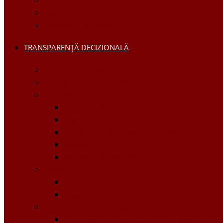
Regulamentul Consiliului
Deciziile consiliului
Ședințele consiliului
TRANSPARENȚĂ DECIZIONALĂ
Consultări Publice
Licitații Publice cu Strigare
Achiziţii publice
Buletinul Achizițiilor publice
Planuri
Invitaţii de participare achiziții
Rapoarte
Anunțuri de Atribuire
Buget Local
Buget planificat
Buget executat
Controlul Intern Managerial
Declarația de Răspundere Managerială