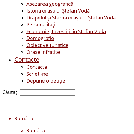
Așezarea geografică
Istoria orasului Ştefan Vodă
Drapelul şi Stema oraşului Ştefan Vodă
Personalităţi
Economie, Investiţii în Ştefan Vodă
Demografie
Obiective turistice
Orase infratite
Contacte
Contacte
Scrieți-ne
Depune o petiție
Căutați
Română
Română