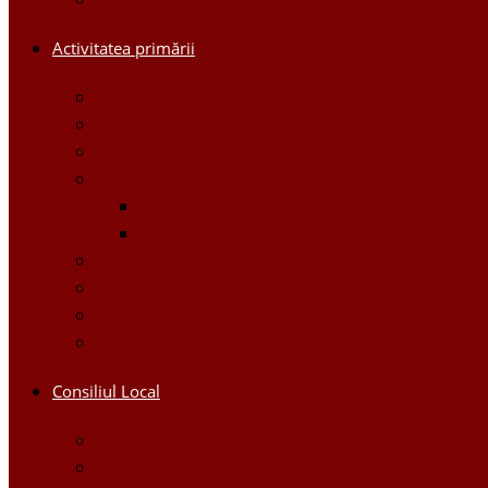
Activitatea primării
Noutăți
Anunturi
Controlul Intern Managerial
Proiecte
Proiecte Interne
Proiecte Externe
Planuri / Strategii
Galerie foto
Galerie video
Funcții vacante
Consiliul Local
Secretar
Consilieri