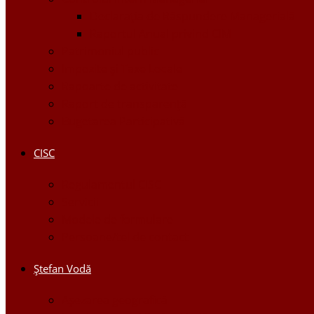
Declarația de Răspundere Managerială
Raportul Anual privind CIM
Patrimoniul public
Impozite și Taxe Locale
Rapoarte de activitate
Raport de transparenţă
Bugetarea Participativă
CISC
Regulamentul CISC
Servicii
Modele de formulare
Persoane/tel de contact
Ştefan Vodă
Așezarea geografică