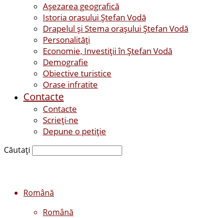
Așezarea geografică
Istoria orasului Ştefan Vodă
Drapelul şi Stema oraşului Ştefan Vodă
Personalităţi
Economie, Investiţii în Ştefan Vodă
Demografie
Obiective turistice
Orase infratite
Contacte
Contacte
Scrieți-ne
Depune o petiție
Căutați
Română
Română