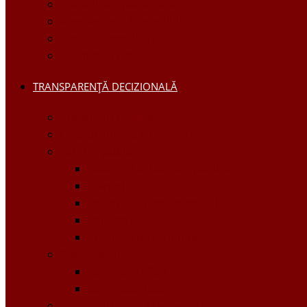
Comisii de specialitate
Regulamentul Consiliului
Deciziile consiliului
Ședințele consiliului
TRANSPARENȚĂ DECIZIONALĂ
Consultări Publice
Licitații Publice cu Strigare
Achiziţii publice
Buletinul Achizițiilor publice
Planuri
Invitaţii de participare achiziții
Rapoarte
Anunțuri de Atribuire
Buget Local
Buget planificat
Buget executat
Controlul Intern Managerial