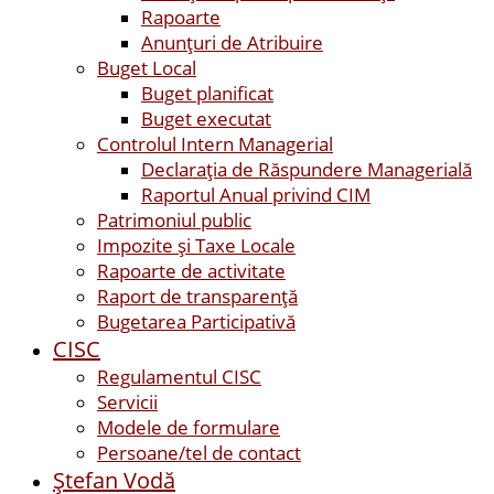
Rapoarte
Anunțuri de Atribuire
Buget Local
Buget planificat
Buget executat
Controlul Intern Managerial
Declarația de Răspundere Managerială
Raportul Anual privind CIM
Patrimoniul public
Impozite și Taxe Locale
Rapoarte de activitate
Raport de transparenţă
Bugetarea Participativă
CISC
Regulamentul CISC
Servicii
Modele de formulare
Persoane/tel de contact
Ştefan Vodă