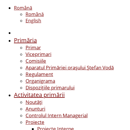
Română
Română
English
Primăria
Primar
Viceprimari
Comisiile
Aparatul Primăriei orașului Ștefan Vodă
Regulament
Organigrama
Dispozițiile primarului
Activitatea primării
Noutăți
Anunturi
Controlul Intern Managerial
Proiecte
Proiecte Interne