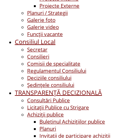
Proiecte Externe
Planuri / Strategii
Galerie foto
Galerie video
Funcții vacante
Consiliul Local
Secretar
Consilieri
Comisii de specialitate
Regulamentul Consiliului
Deciziile consiliului
Ședințele consiliului
TRANSPARENȚĂ DECIZIONALĂ
Consultări Publice
Licitații Publice cu Strigare
Achiziţii publice
Buletinul Achizițiilor publice
Planuri
Invitaţii de participare achiziții