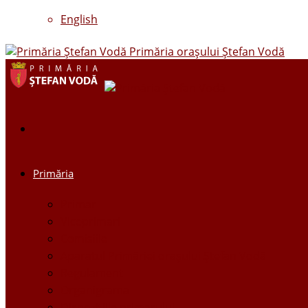
English
Primăria oraşului Ştefan Vodă
Primăria
Primar
Viceprimari
Comisiile
Aparatul Primăriei orașului Ștefan Vodă
Regulament
Organigrama
Dispozițiile primarului